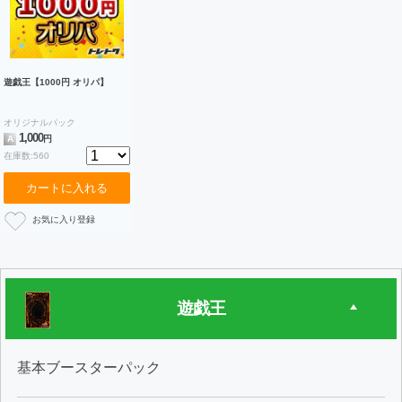
遊戯王【1000円 オリパ】
オリジナルパック
1,000
A
円
在庫数:560
カートに入れる
遊戯王
基本ブースターパック