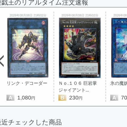
遊戯王のリアルタイム注文速報
2026年08月08日 21時02分
2026年08月08日 21時02分
2026年0
リンク・デコーダー
Ｎｏ.１０６ 巨岩掌
氷の魔
ジャイアント...
A
1,080
B
230
A
7
円
円
最近チェックした商品