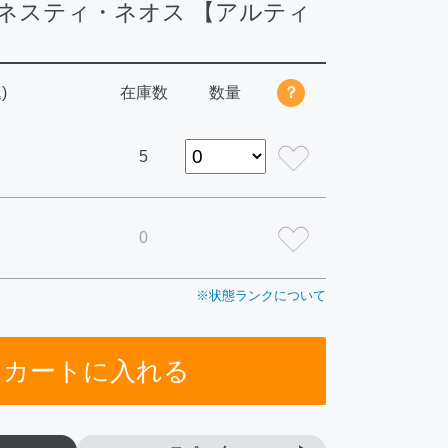
オネスティ・ネオス 【アルティ
)
在庫数
数量
？
5
0
※状態ランクについて
カートに入れる