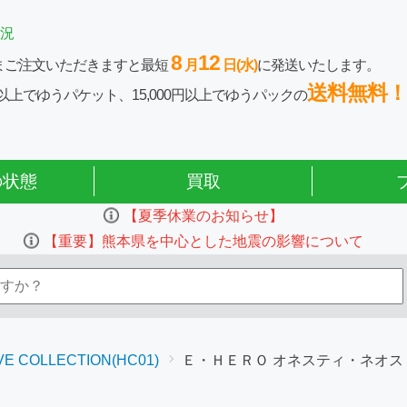
況
8
12
まご注文いただきますと最短
月
日(水)
に発送いたします。
送料無料！
0円以上でゆうパケット、15,000円以上でゆうパックの
の状態
買取
【夏季休業のお知らせ】
【重要】熊本県を中心とした地震の影響について
VE COLLECTION(HC01)
Ｅ・ＨＥＲＯ オネスティ・ネオス