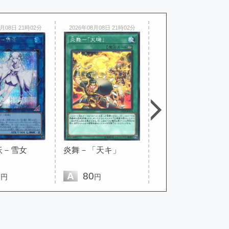
8月08日 21時02分
2026年08月08日 21時02分
2026年08月08日 21時02分
妖－雪女
炎舞－「天キ」
三戦の才
0
A
80
B
170
円
円
円