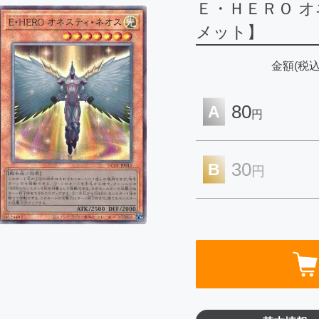
Ｅ・ＨＥＲＯ 
メット】
金額(税込
80
A
円
30
B
円