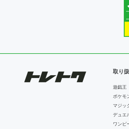
取り
遊戯王
ポケモ
マジッ
デュエ
ワンピ