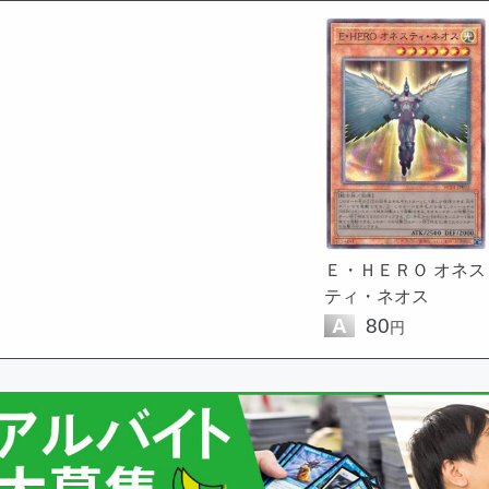
Ｅ・ＨＥＲＯ オネス
ティ・ネオス
A
80
円