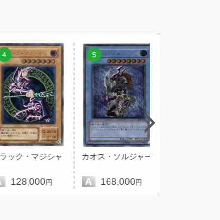
5
6
ク・マジシャ
カオス・ソルジャー
デーモンの召喚
8,000
A
168,000
A
32,800
円
円
円