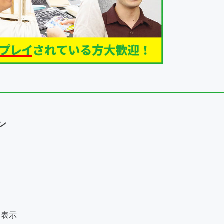
ン
ー
く表示