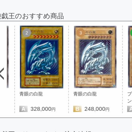
遊戯王のおすすめ商品
2
3
4
青眼の白龍
青眼の白龍
ブラッ
ン
A
328,000
B
248,000
A
12
円
円