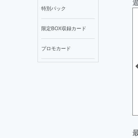
特別パック
8日 21時02分
2026年08月08日 21時02分
2026年08月08日 21時16分
限定BOX収録カード
プロモカード
ト・ヴェー
ＲＵＭ－リミテッ
Ｅ・ＨＥＲＯ グラン
ド・バリアンズ...
ドマン
B
160
A
140
円
円
円