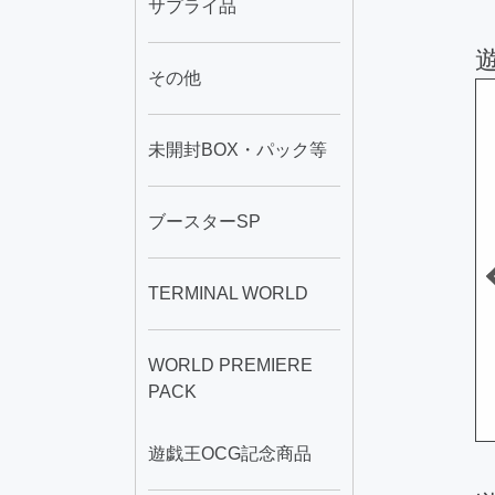
サプライ品
その他
50
1
未開封BOX・パック等
ブースターSP
TERMINAL WORLD
・エルフ
ファースト・ペンギ
青眼の白龍
WORLD PREMIERE
ン
PACK
0
A
1,780
A
598,000
円
円
円
遊戯王OCG記念商品