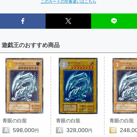
このカードの型番違いはこちら
遊戯王のおすすめ商品
1
2
3
青眼の白龍
青眼の白龍
青眼の白龍
A
598,000
A
328,000
B
248,0
円
円