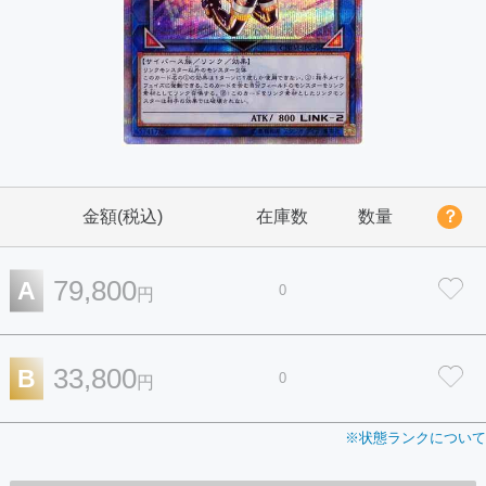
金額(税込)
在庫数
数量
？
79,800
A
0
円
33,800
B
0
円
※状態ランクについて