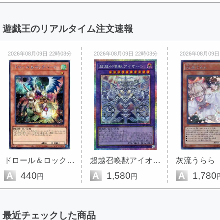
遊戯王のリアルタイム注文速報
2026年08月09日 22時03分
2026年08月09日 22時03分
2026年08月09日
ドロール＆ロックバード
超越召喚獣アイオーン
灰流うらら
A
440
A
1,580
A
1,780
円
円
最近チェックした商品