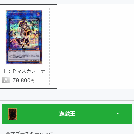
Ｉ：Ｐマスカレーナ
A
79,800
円
遊戯王
基本ブースターパック