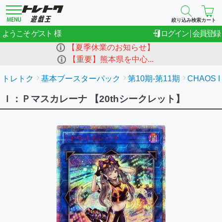
絞り込み検索
カート
ゲスト
ようこそ
ログイン
会員登録
【夏季休業のお知らせ】
【重要】熊本県を中心...
トレトク
基本ブースターパック
第10期-第11期
CHAOS I
Ｉ：Ｐマスカレーナ 【20thシークレット】