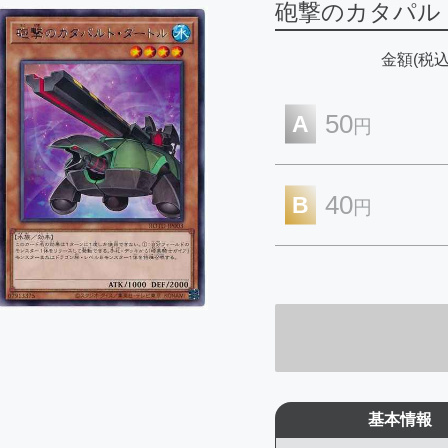
砲撃のカタパル
金額(税込
50
A
円
40
B
円
基本情報