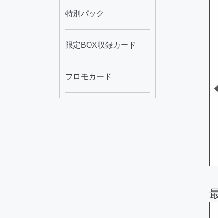
7日 01時48分
2026年08月07日 01時48分
2026年08月07日 03時36分
特別パック
限定BOX収録カード
プロモカード
装兵
水精鱗－アビスパイ
Ｎｏ.３９ 希望皇ホ
ク
ープ・ライジング
A
150
B
150
円
円