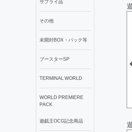
サプライ品
その他
50
1
未開封BOX・パック等
ブースターSP
TERMINAL WORLD
スト・ドラ
ファースト・ペンギ
青眼の白龍
ン
WORLD PREMIERE
90
A
1,780
A
598,000
円
円
円
PACK
遊戯王OCG記念商品