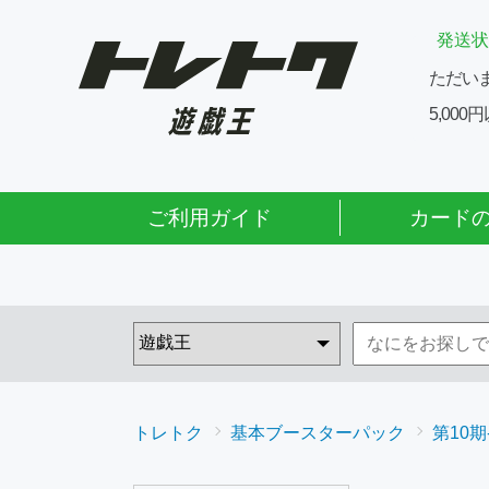
発送状
ただい
5,00
ご利用ガイド
カード
トレトク
基本ブースターパック
第10期