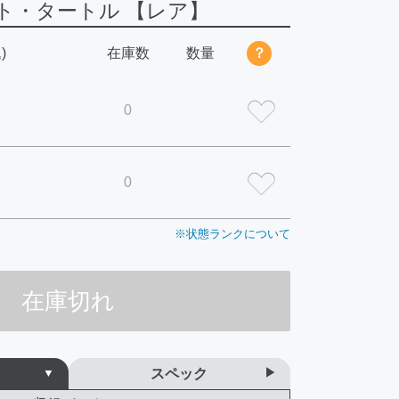
ト・タートル 【レア】
)
在庫数
数量
？
0
0
※状態ランクについて
在庫切れ
スペック