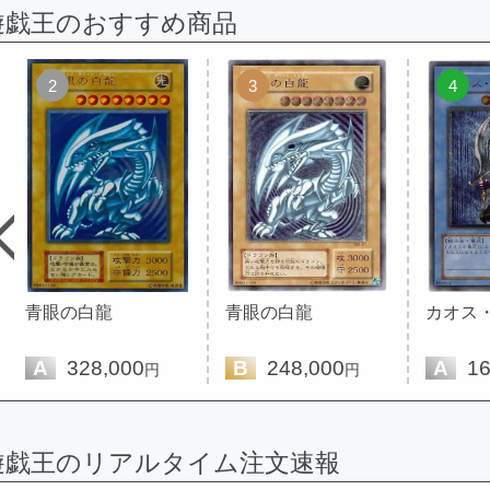
遊戯王のおすすめ商品
2
3
4
青眼の白龍
青眼の白龍
カオス
A
328,000
B
248,000
A
16
円
円
遊戯王のリアルタイム注文速報