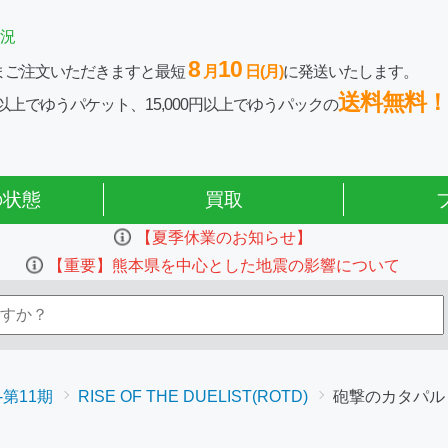
況
8
10
まご注文いただきますと最短
月
日(月)
に発送いたします。
送料無料！
0円以上でゆうパケット、15,000円以上でゆうパックの
の状態
買取
【夏季休業のお知らせ】
【重要】熊本県を中心とした地震の影響について
-第11期
RISE OF THE DUELIST(ROTD)
砲撃のカタパル