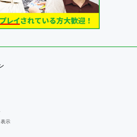
ン
ー
く表示