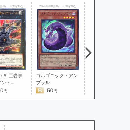
8月07日 03時36分
2026年08月07日 03時36分
2026年08月07日 03時36分
０６ 巨岩掌
ゴルゴニック・アン
覇王暴竜スターヴ
ント...
ブラル
ヴェノム・ウ...
0
B
50
A
50
円
円
円