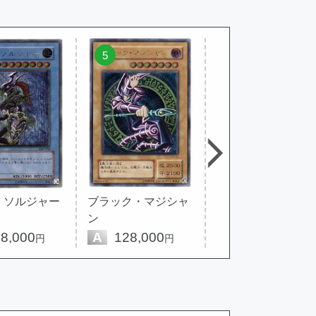
5
6
・ソルジャー
ブラック・マジシャ
青眼の白龍
ン
8,000
A
128,000
A
26,800
円
円
円