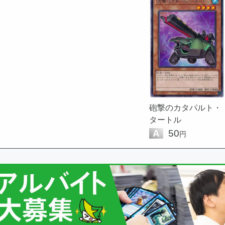
砲撃のカタパルト・
タートル
A
50
円