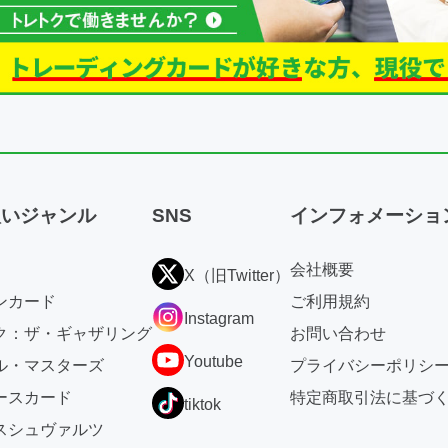
扱いジャンル
SNS
インフォメーショ
会社概要
X（旧Twitter）
ンカード
ご利用規約
Instagram
ク：ザ・ギャザリング
お問い合わせ
Youtube
ル・マスターズ
プライバシーポリシ
ースカード
特定商取引法に基づ
tiktok
スシュヴァルツ