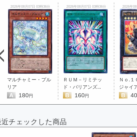
2026年08月07日 03時36分
2026年08月07日 03時36分
2026年0
マルチャミー・プル
ＲＵＭ－リミテッ
Ｎｏ.１
リア
ド・バリアンズ...
ジャイア
A
180
B
160
B
40
円
円
最近チェックした商品