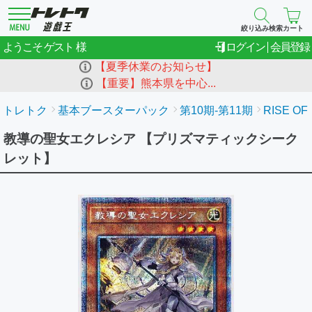
絞り込み検索
カート
ゲスト
ようこそ
ログイン
会員登録
【夏季休業のお知らせ】
【重要】熊本県を中心...
トレトク
基本ブースターパック
第10期-第11期
RISE OF
教導の聖女エクレシア 【プリズマティックシーク
レット】