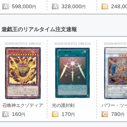
A
598,000
A
328,000
B
248,0
円
円
遊戯王のリアルタイム注文速報
2026年08月07日 10時31分
2026年08月07日 10時31分
2026年08月07日
召喚神エクゾディア
光の護封剣
A
160
B
170
C
780
円
円
円