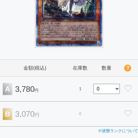
金額(税込)
在庫数
数量
？
3,780
A
1
円
3,070
B
0
円
※状態ランクについて