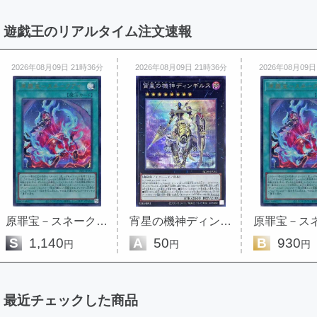
遊戯王のリアルタイム注文速報
2026年08月09日 21時36分
2026年08月09日 21時36分
2026年08月09日
原罪宝－スネークアイ
宵星の機神ディンギルス
S
1,140
A
50
B
930
円
円
円
最近チェックした商品