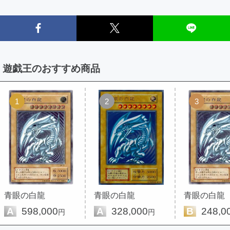
遊戯王のおすすめ商品
1
2
3
青眼の白龍
青眼の白龍
青眼の白龍
A
598,000
A
328,000
B
248,0
円
円