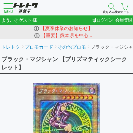
絞り込み検索
カート
ゲスト
ようこそ
ログイン
会員登録
【夏季休業のお知らせ】
【重要】熊本県を中心...
トレトク
プロモカード
その他プロモ
ブラック・マジシ
ブラック・マジシャン 【プリズマティックシーク
レット】