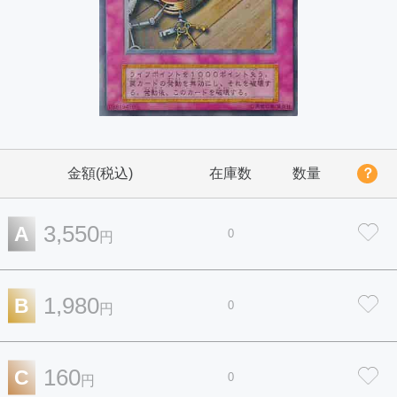
金額(税込)
在庫数
数量
？
3,550
A
0
円
1,980
B
0
円
160
C
0
円