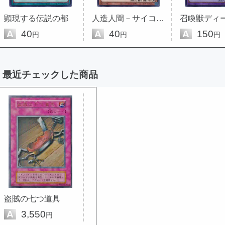
顕現する伝説の都
人造人間－サイコ・エナジー・シ...
A
40
A
40
A
150
円
円
円
最近チェックした商品
盗賊の七つ道具
A
3,550
円