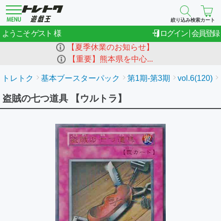
絞り込み検索
カート
ゲスト
ようこそ
ログイン
会員登録
【夏季休業のお知らせ】
【重要】熊本県を中心...
トレトク
基本ブースターパック
第1期-第3期
vol.6(120)
盗賊の七つ道具 【ウルトラ】