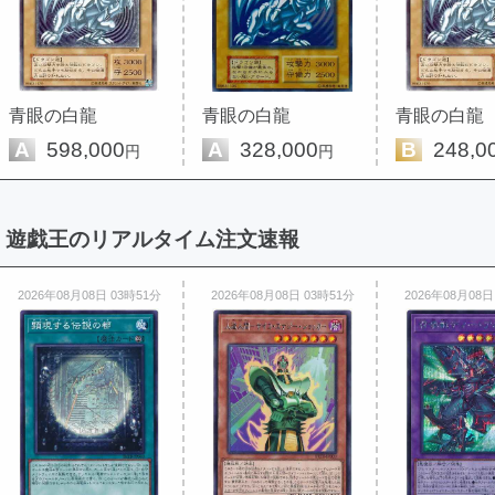
青眼の白龍
青眼の白龍
青眼の白龍
A
598,000
A
328,000
B
248,0
円
円
遊戯王のリアルタイム注文速報
2026年08月08日 03時51分
2026年08月08日 03時51分
2026年08月08日