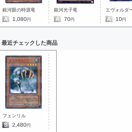
銀河眼の時源竜
銀河光子竜
A
1,080
A
70
A
10
円
円
円
最近チェックした商品
フェンリル
S
2,480
円