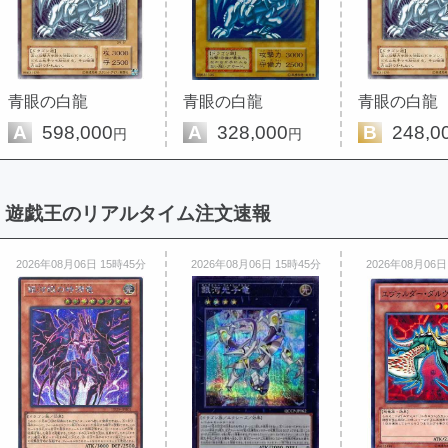
青眼の白龍
青眼の白龍
青眼の白龍
A
598,000
A
328,000
B
248,0
円
円
遊戯王のリアルタイム注文速報
2026年08月06日 15時45分
2026年08月06日 15時45分
2026年08月06日