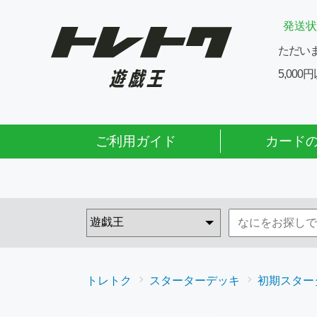
発送状
ただい
5,00
ご利用ガイド
カード
トレトク
スターターデッキ
初期スター