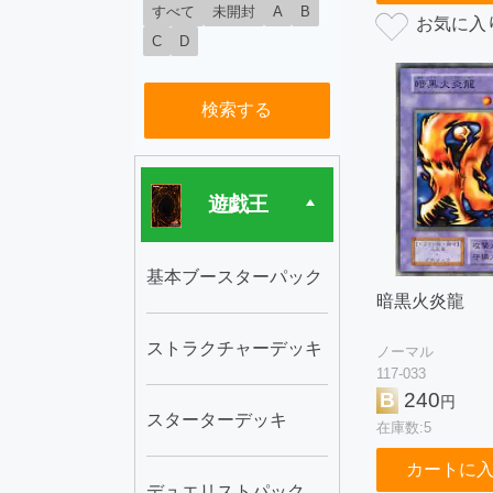
すべて
未開封
A
B
C
D
検索する
遊戯王
基本ブースターパック
暗黒火炎龍
ストラクチャーデッキ
ノーマル
117-033
B
240
円
スターターデッキ
在庫数:5
カートに
デュエリストパック