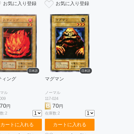
日本語
日本語
ティング
マグマン
マル
ノーマル
009
117-024
70
B
70
円
円
数:2
在庫数:2
カートに入れる
カートに入れる