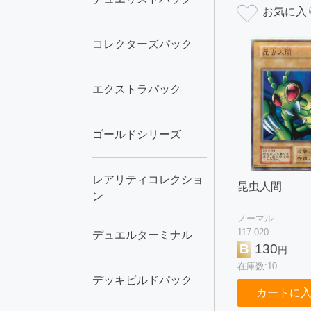
コレクターズパック
エクストラパック
ゴールドシリーズ
レアリティコレクショ
昆虫人間
ン
ノーマル
117-020
デュエルターミナル
B
130
円
在庫数:10
デッキビルドパック
カートに