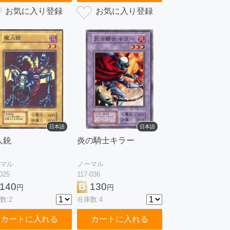
日本語
日本語
人銃
炎の騎士キラー
マル
ノーマル
025
117-036
140
B
130
円
円
数:2
在庫数:4
カートに入れる
カートに入れる