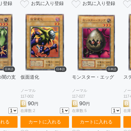
日本語
日本語
日本語
つ闇の支
仮面道化
モンスター・エッグ
ス
ノーマル
ノーマル
ノー
117-002
117-027
117-
B
90
B
90
B
円
円
在庫数:2
在庫数:5
在庫
入れる
カートに入れる
カートに入れる