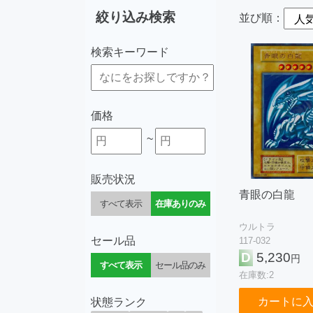
絞り込み検索
並び順：
検索キーワード
価格
~
販売状況
青眼の白龍
すべて表示
在庫ありのみ
ウルトラ
セール品
117-032
D
5,230
円
すべて表示
セール品のみ
在庫数:2
カートに
状態ランク