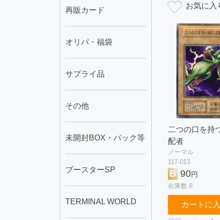
再販カード
オリパ・福袋
サプライ品
その他
二つの口を持
未開封BOX・パック等
配者
ノーマル
117-013
ブースターSP
B
90
円
在庫数:8
TERMINAL WORLD
カートに