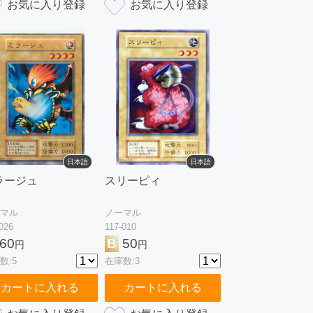
日本語
日本語
ラージュ
スリーピィ
マル
ノーマル
026
117-010
60
B
50
円
円
数:5
在庫数:3
カートに入れる
カートに入れる