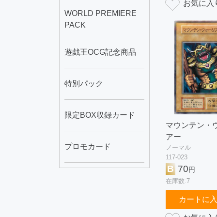
WORLD PREMIERE
PACK
遊戯王OCG記念商品
特別パック
限定BOX収録カード
マウンテン・
アー
プロモカード
ノーマル
117-023
B
70
円
在庫数:7
カートに