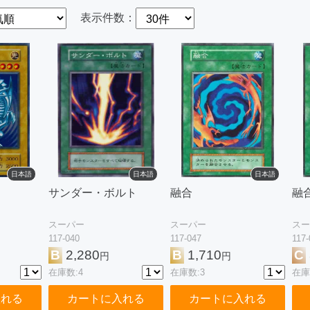
表示件数：
日本語
日本語
日本語
サンダー・ボルト
融合
融
スーパー
スーパー
スー
117-040
117-047
117-
B
2,280
B
1,710
C
円
円
在庫数:4
在庫数:3
在庫
入れる
カートに入れる
カートに入れる