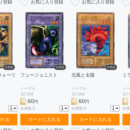
日本語
日本語
日本語
ウォーリ
フュージョニスト
北風と太陽
ミ
ノーマル
ノーマル
ノー
117-034
117-004
117-
B
60
B
60
B
円
円
在庫数:6
在庫数:8
在庫
入れる
カートに入れる
カートに入れる