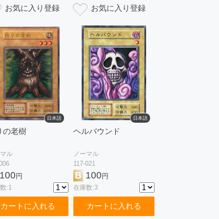
日本語
日本語
りの老樹
ヘルバウンド
マル
ノーマル
006
117-021
100
B
100
円
円
数:1
在庫数:3
カートに入れる
カートに入れる