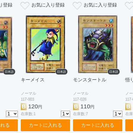
日本語
日本語
日本語
キーメイス
モンスタートル
悟
ノーマル
ノーマル
ノー
117-003
117-028
117-
B
120
B
110
B
円
円
在庫数:1
在庫数:7
在庫
入れる
カートに入れる
カートに入れる