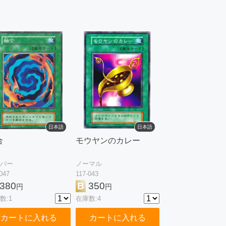
日本語
日本語
合
モウヤンのカレー
パー
ノーマル
047
117-043
380
B
350
円
円
数:1
在庫数:4
カートに入れる
カートに入れる