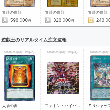
青眼の白龍
青眼の白龍
青眼の白龍
A
598,000
A
328,000
B
248,0
円
円
遊戯王のリアルタイム注文速報
2026年08月07日 17時43分
2026年08月07日 17時42分
2026年08月07日
太陽の書
フォトン・ハイパーノヴァ 未開封...
ＥＮシャッ