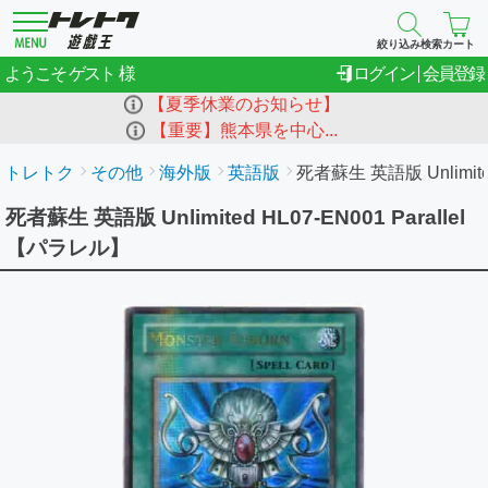
絞り込み検索
カート
ゲスト
ようこそ
ログイン
会員登録
【夏季休業のお知らせ】
【重要】熊本県を中心...
トレトク
その他
海外版
英語版
死者蘇生 英語版 Unlimited 
死者蘇生 英語版 Unlimited HL07-EN001 Parallel
【パラレル】