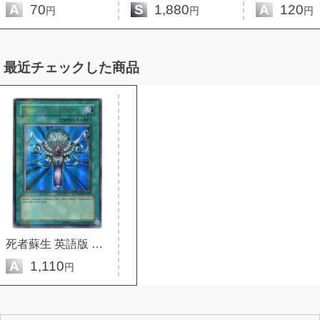
A
70
S
1,880
A
120
円
円
円
最近チェックした商品
死者蘇生 英語版 Unlimited HL07-...
A
1,110
円