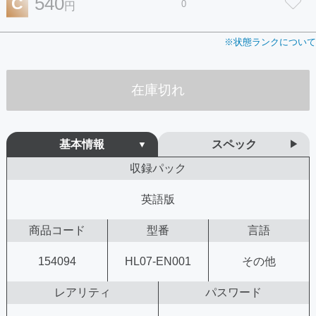
540
C
0
円
※状態ランクについて
在庫切れ
基本情報
スペック
収録パック
英語版
商品コード
型番
言語
154094
HL07-EN001
その他
レアリティ
パスワード