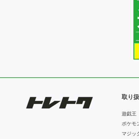
取り
遊戯王
ポケモ
マジッ