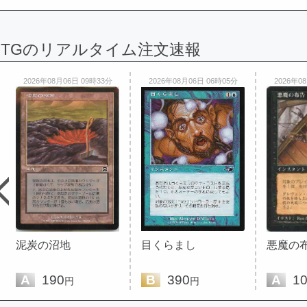
MTGのリアルタイム注文速報
2026年08月06日 09時33分
2026年08月06日 06時05分
2026年0
泥炭の沼地
目くらまし
悪魔の
A
190
B
390
A
10
円
円