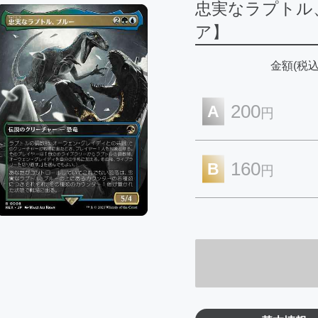
忠実なラプトル、
ア】
金額(税込
200
A
円
160
B
円