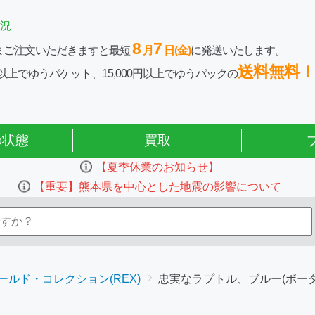
況
8
7
まご注文いただきますと最短
月
日(金)
に発送いたします。
送料無料！
0円以上でゆうパケット、15,000円以上でゆうパックの
の状態
買取
【夏季休業のお知らせ】
【重要】熊本県を中心とした地震の影響について
ルド・コレクション(REX)
忠実なラプトル、ブルー(ボーダ