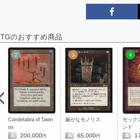
MTGのおすすめ商品
2
3
4
Candelabra of Tawn
厳かなモノリス
モック
os
ンド
A
200,000
A
65,000
A
17
円
円