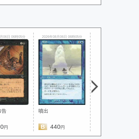
8月06日 06時05分
2026年08月06日 06時05分
2026年08月06日 05時14分
布告
噴出
猫 トークン(M.Ezu
a)
0
B
440
B
440
円
円
円