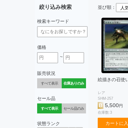
絞り込み検索
並び順：
検索キーワード
価格
~
販売状況
絵描きの召使
すべて表示
在庫ありのみ
レア
セール品
SHM-257
B
5,500
円
すべて表示
セール品のみ
在庫数:3
カートに
状態ランク