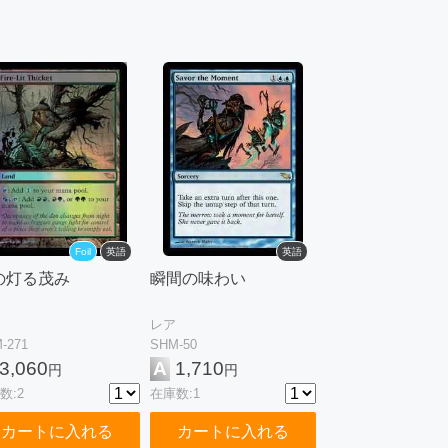
Foil
英語
英語
の灯る茂み
瞬間の味わい
レア
-271
SHM-50
3,060
A
1,710
円
円
数:2
在庫数:1
カートに入れる
カートに入れる