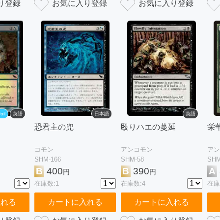
oil
英語
日本語
英語
恐君主の兜
殴りハエの蔓延
栄
コモン
アンコモン
アン
SHM-166
SHM-58
SHM
B
400
B
390
A
円
円
在庫数:1
在庫数:4
在庫
入れる
カートに入れる
カートに入れる