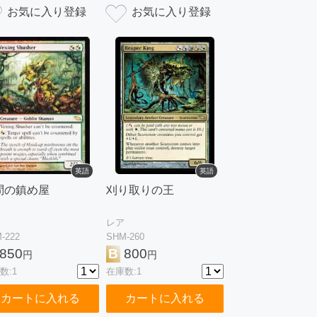
英語
英語
問の鎮め屋
刈り取りの王
レア
-222
SHM-260
850
B
800
円
円
数:1
在庫数:1
カートに入れる
カートに入れる