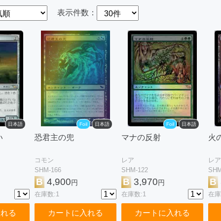
表示件数：
日本語
Foil
日本語
Foil
日本語
い
恐君主の兜
マナの反射
火
コモン
レア
レア
SHM-166
SHM-122
SHM
B
4,900
B
3,970
B
円
円
在庫数:1
在庫数:1
在庫
入れる
カートに入れる
カートに入れる