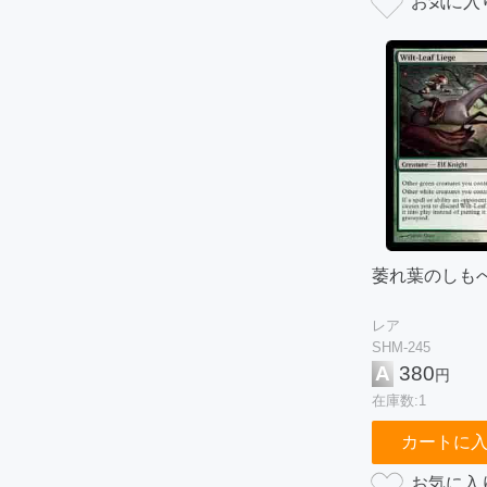
萎れ葉のしも
レア
SHM-245
A
380
円
在庫数:1
カートに