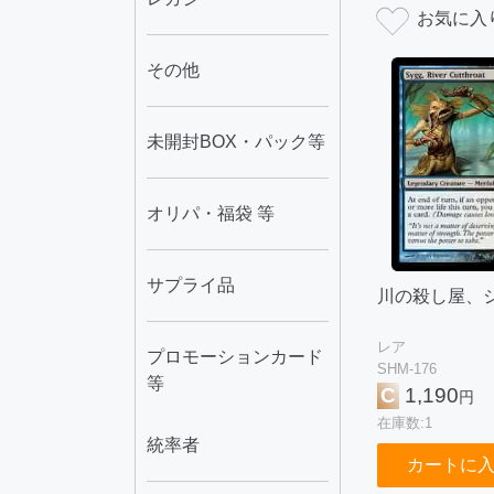
その他
未開封BOX・パック等
オリパ・福袋 等
サプライ品
川の殺し屋、
レア
プロモーションカード
SHM-176
等
C
1,190
円
在庫数:1
統率者
カートに