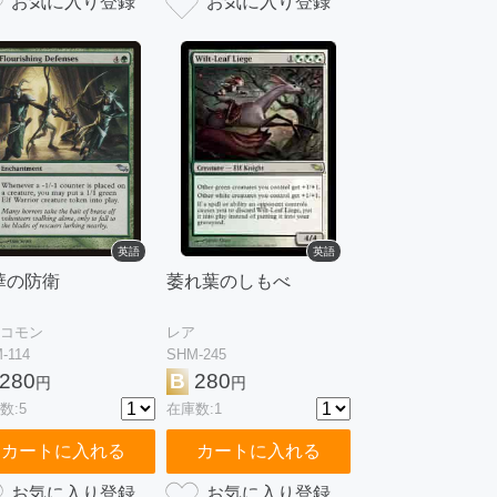
英語
英語
華の防衛
萎れ葉のしもべ
コモン
レア
-114
SHM-245
280
B
280
円
円
数:5
在庫数:1
カートに入れる
カートに入れる