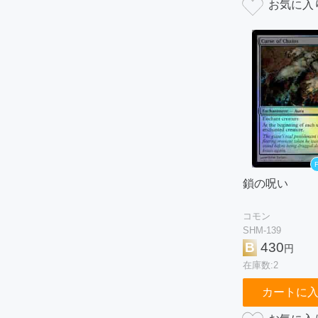
F
鎖の呪い
コモン
SHM-139
B
430
円
在庫数:2
カートに