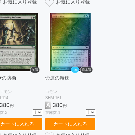
英語
Foil
日本語
華の防衛
命運の転送
コモン
コモン
-114
SHM-161
380
A
380
円
円
数:3
在庫数:1
カートに入れる
カートに入れる