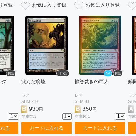
英語
日本語
Foil
英語
シグ
沈んだ廃墟
憤怒焚きの巨人
難
レア
レア
レア
SHM-280
SHM-93
SHM
B
930
B
850
A
円
円
在庫数:2
在庫数:1
在庫
入れる
カートに入れる
カートに入れる