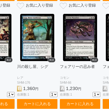
英語
英語
英語
川の殺し屋、シグ
フェアリーの忌み者
フ
レア
コモン
コモ
SHM-176
SHM-66
SHM
B
1,360
A
1,230
A
円
円
在庫数:1
在庫数:1
在庫
入れる
カートに入れる
カートに入れる