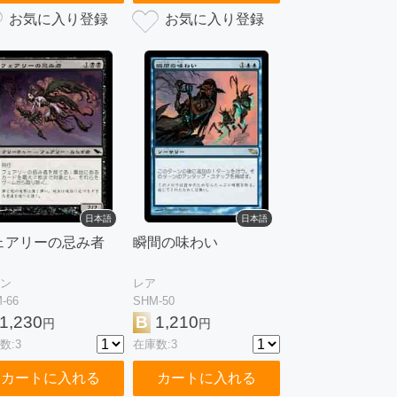
日本語
日本語
ェアリーの忌み者
瞬間の味わい
ン
レア
-66
SHM-50
1,230
B
1,210
円
円
数:3
在庫数:3
カートに入れる
カートに入れる