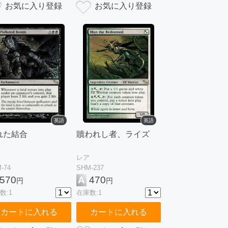
英語
英語
れた結合
贖われし者、ライズ
レア
-74
SHM-237
570
A
470
円
円
数:1
在庫数:1
カートに入れる
カートに入れる