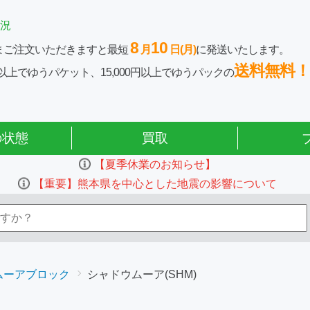
況
8
10
まご注文いただきますと最短
月
日(月)
に発送いたします。
送料無料！
0円以上でゆうパケット、15,000円以上でゆうパックの
の状態
買取
【夏季休業のお知らせ】
【重要】熊本県を中心とした地震の影響について
ムーアブロック
シャドウムーア(SHM)