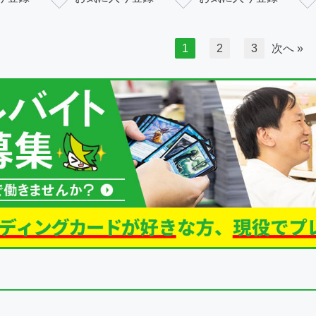
1
2
3
次へ »