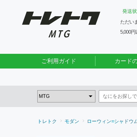
発送状
ただい
5,00
ご利用ガイド
カード
トレトク
モダン
ローウィン=シャドウ