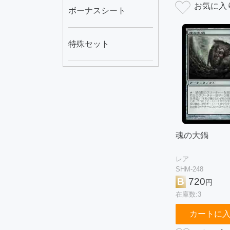
ボーナスシート
特殊セット
魂の大鍋
レア
SHM-248
B
720
円
在庫数:3
カートに