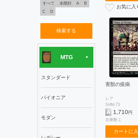
すべて
未開封
A
B
C
D
検索する
MTG
スタンダード
害獣の疫病
パイオニア
レア
SHM-73
A
1,710
円
モダン
在庫数:1
カートに
レガシー