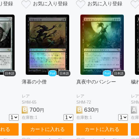
日本語
Foil
日本語
Foil
日本語
薄暮の小僧
真夜中のバンシー
穢
レア
レア
レア
SHM-65
SHM-72
SHM
B
700
B
630
A
円
円
在庫数:1
在庫数:1
在庫
入れる
カートに入れる
カートに入れる