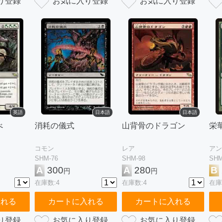
英語
日本語
日本語
べ
消耗の儀式
山背骨のドラゴン
栄
コモン
レア
アン
SHM-76
SHM-98
SHM
A
300
A
280
B
円
円
在庫数:4
在庫数:4
在庫
入れる
カートに入れる
カートに入れる