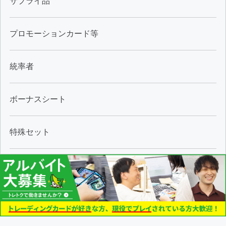
サプライ品
プロモーションカード等
統率者
ボーナスシート
特殊セット