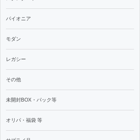
パイオニア
モダン
レガシー
その他
未開封BOX・パック等
オリパ・福袋 等