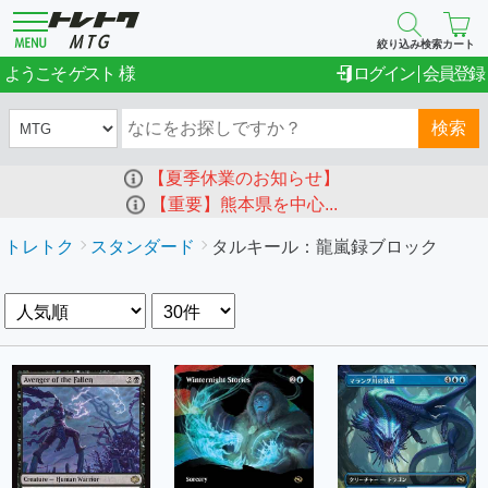
絞り込み検索
カート
ゲスト
ようこそ
ログイン
会員登録
検索
【夏季休業のお知らせ】
【重要】熊本県を中心...
トレトク
スタンダード
タルキール：龍嵐録ブロック