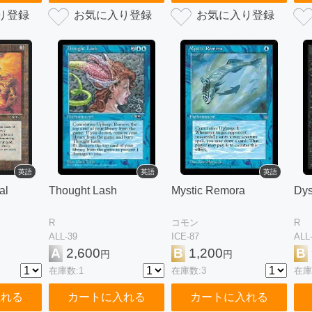
英語
英語
英語
al
Thought Lash
Mystic Remora
Dys
R
コモン
R
ALL-39
ICE-87
ALL
A
2,600
B
1,200
B
円
円
在庫数:1
在庫数:3
在庫
入れる
カートに入れる
カートに入れる