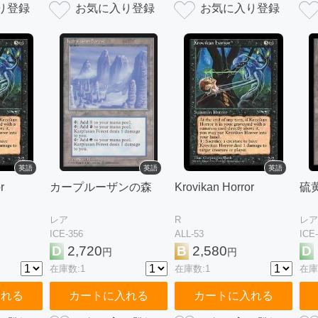
英語
英語
英語
r
カープルーザンの森
Krovikan Horror
硫
レア
R
レア
ICE-356
ALL-53
ICE
D
2,720
B
2,580
D
円
円
在庫数:1
在庫数:1
在庫
入れる
カートに入れる
カートに入れる