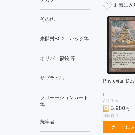
その他
未開封BOX・パック等
オリパ・福袋 等
サプライ品
Phyrexian Dev
R
プロモーションカード
ALL-125
等
B
5,980
円
在庫数:1
統率者
カートに