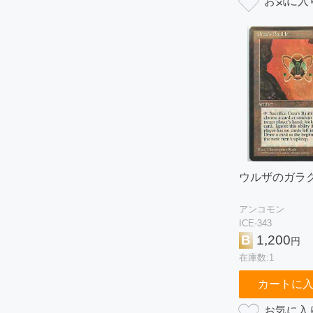
ウルザのガラ
アンコモン
ICE-343
B
1,200
円
在庫数:1
カートに