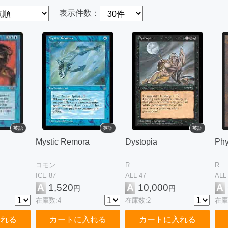
表示件数：
英語
英語
英語
Mystic Remora
Dystopia
Phy
コモン
R
R
ICE-87
ALL-47
ALL
A
1,520
A
10,000
A
円
円
在庫数:4
在庫数:2
在庫
入れる
カートに入れる
カートに入れる