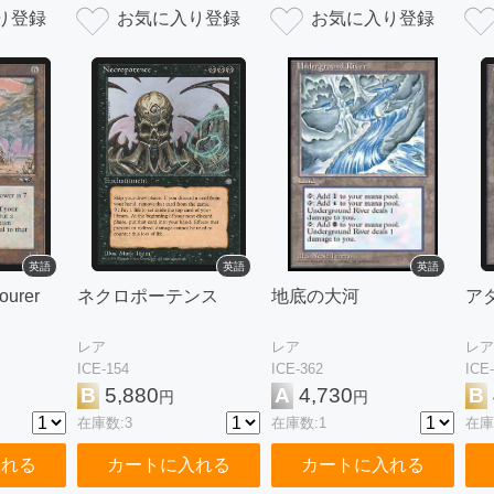
英語
英語
英語
ourer
ネクロポーテンス
地底の大河
ア
レア
レア
レア
ICE-154
ICE-362
ICE
B
5,880
A
4,730
B
円
円
在庫数:3
在庫数:1
在庫
入れる
カートに入れる
カートに入れる