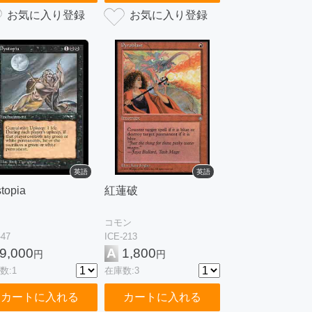
英語
英語
topia
紅蓮破
コモン
-47
ICE-213
9,000
A
1,800
円
円
数:1
在庫数:3
カートに入れる
カートに入れる