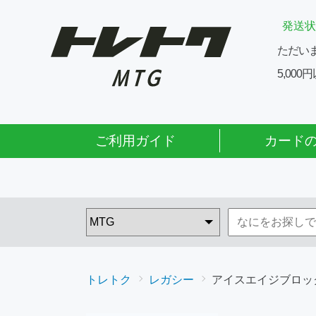
発送状
ただい
5,00
ご利用ガイド
カード
トレトク
レガシー
アイスエイジブロッ