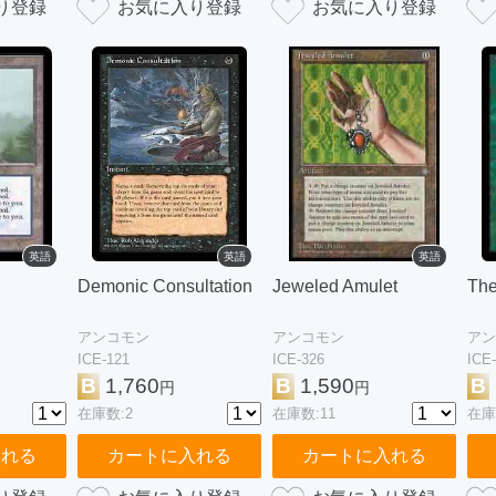
英語
英語
英語
Demonic Consultation
Jeweled Amulet
The
アンコモン
アンコモン
アン
ICE-121
ICE-326
ICE
B
1,760
B
1,590
B
円
円
在庫数:2
在庫数:11
在庫
入れる
カートに入れる
カートに入れる