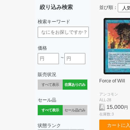
絞り込み検索
並び順：
検索キーワード
価格
~
販売状況
Force of Will
すべて表示
在庫ありのみ
アンコモン
セール品
ALL-28
A
15,000
円
すべて表示
セール品のみ
在庫数:3
カートに
状態ランク