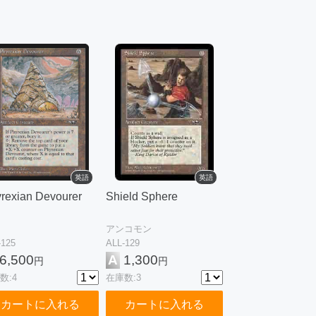
英語
英語
rexian Devourer
Shield Sphere
アンコモン
-125
ALL-129
6,500
A
1,300
円
円
数:4
在庫数:3
カートに入れる
カートに入れる