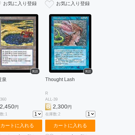
英語
英語
黄泉
Thought Lash
R
-360
ALL-39
2,450
B
2,300
円
円
数:1
在庫数:2
カートに入れる
カートに入れる