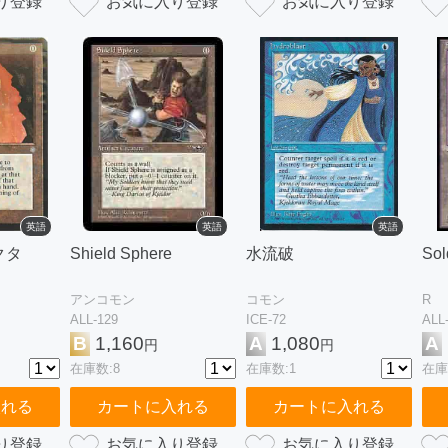
英語
英語
英語
クタ
Shield Sphere
水流破
Sol
アンコモン
コモン
R
ALL-129
ICE-72
ALL
B
1,160
A
1,080
A
円
円
在庫数:8
在庫数:1
在庫
入れる
カートに入れる
カートに入れる