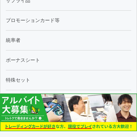
サプライ品
プロモーションカード等
統率者
ボーナスシート
特殊セット