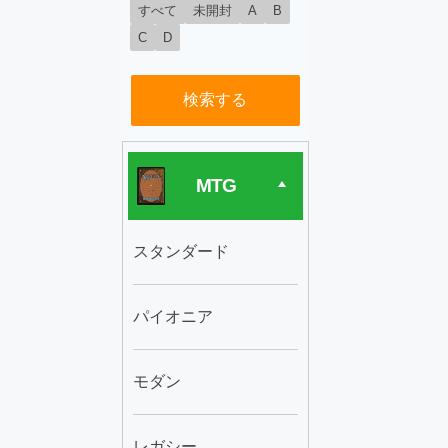
すべて
未開封
A
B
C
D
検索する
MTG
スタンダード
パイオニア
モダン
レガシー