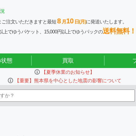
況
8
10
まご注文いただきますと最短
月
日(月)
に発送いたします。
送料無料！
0円以上でゆうパケット、15,000円以上でゆうパックの
の状態
買取
【夏季休業のお知らせ】
【重要】熊本県を中心とした地震の影響について