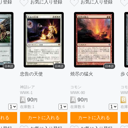
日本語
日本語
日本語
忠告の天使
焼尽の猛火
歩
神話レア
コモン
コモ
WWK-1
WWK-90
WWK
A
90
A
90
B
円
円
在庫数:1
在庫数:6
在庫
入れる
カートに入れる
カートに入れる