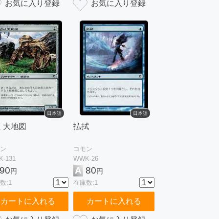
日本語
日本語
く大地図
払拭
ン
コモン
-131
WWK-26
90
A
80
円
円
数:1
在庫数:1
カートに入れる
カートに入れる