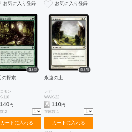
日本語
日本語
活の探索
永遠の土
コモン
レア
-110
WWK-22
140
A
110
円
円
数:2
在庫数:1
カートに入れる
カートに入れる