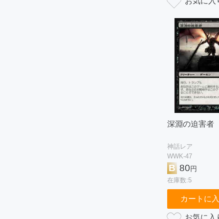
深淵の迫害者
神話レア
WWK-47
B
80
円
在庫数:5
カートに