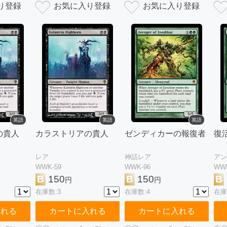
英語
英語
英語
の貴人
カラストリアの貴人
ゼンディカーの報復者
復
レア
神話レア
アン
WWK-59
WWK-96
WWK
B
150
B
150
B
円
円
在庫数:3
在庫数:4
在庫
入れる
カートに入れる
カートに入れる