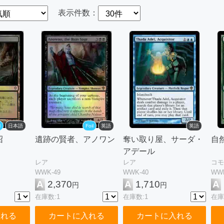
表示件数：
l
日本語
Foil
英語
英語
沼
遺跡の賢者、アノワン
奪い取り屋、サーダ・
自
アデール
レア
レア
コモ
WWK-49
WWK-40
WWK
A
2,370
A
1,710
A
円
円
在庫数:1
在庫数:1
在庫
入れる
カートに入れる
カートに入れる