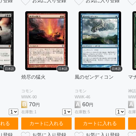
日本語
日本語
日本語
焼尽の猛火
風のゼンディコン
マ
コモン
コモン
神話
WWK-90
WWK-46
WWK
B
70
A
60
A
円
円
在庫数:1
在庫数:5
在庫
入れる
カートに入れる
カートに入れる