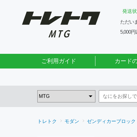
発送状
ただい
5,00
ご利用ガイド
カード
トレトク
モダン
ゼンディカーブロック