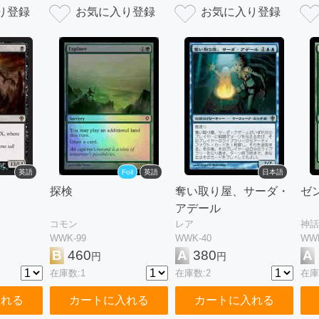
英語
Foil
英語
日本語
探検
奪い取り屋、サーダ・
ゼ
アデール
コモン
レア
神話
WWK-99
WWK-40
WWK
B
460
A
380
A
円
円
在庫数:1
在庫数:2
在庫
入れる
カートに入れる
カートに入れる