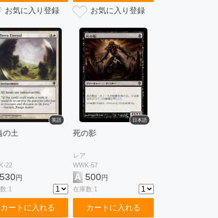
英語
日本語
遠の土
死の影
レア
-22
WWK-57
530
A
500
円
円
数:1
在庫数:1
カートに入れる
カートに入れる