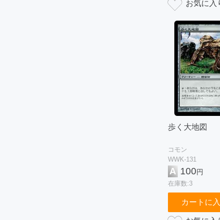
歩く大地図
コモン
WWK-131
A
100
円
在庫数:3
カートに