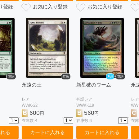
英語
英語
Foil
英語
永遠の土
新星破のワーム
永
レア
神話レア
レア
WWK-22
WWK-119
WWK
B
600
B
560
C
円
円
在庫数:4
在庫数:4
在庫
入れる
カートに入れる
カートに入れる