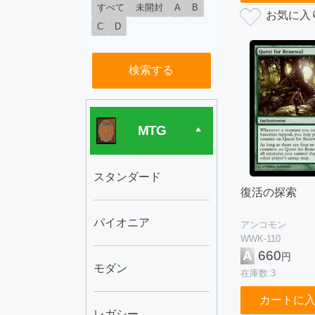
すべて
未開封
A
B
C
D
検索する
MTG
スタンダード
復活の探索
パイオニア
アンコモン
WWK-110
A
660
円
モダン
在庫数:3
カートに
レガシー