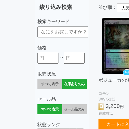
絞り込み検索
並び順：
検索キーワード
価格
~
Foi
販売状況
ボジューカの
すべて表示
在庫ありのみ
コモン
セール品
WWK-132
B
3,200
円
すべて表示
セール品のみ
在庫数:1
カートに
状態ランク