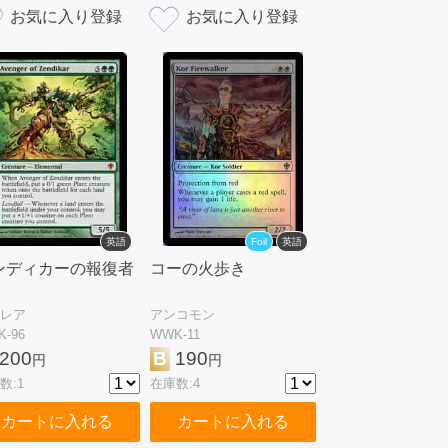
英語
Foil
英語
ンディカーの報復者
コーの火歩き
レア
アンコモン
-96
WWK-11
200
B
190
円
円
数:1
在庫数:4
カートに入れる
カートに入れる