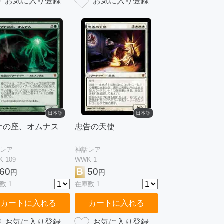
日本語
日本語
ナの座、オムナス
忠告の天使
レア
神話レア
-109
WWK-1
60
B
50
円
円
数:1
在庫数:1
カートに入れる
カートに入れる