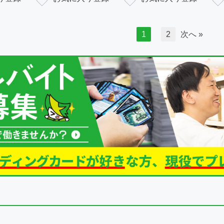
1
2
次へ »