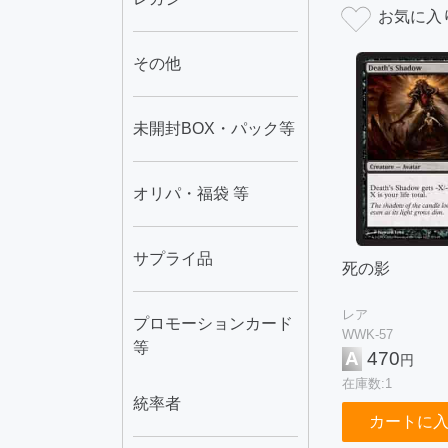
その他
未開封BOX・パック等
オリパ・福袋 等
サプライ品
死の影
レア
プロモーションカード
WWK-57
等
A
470
円
在庫数:1
統率者
カートに