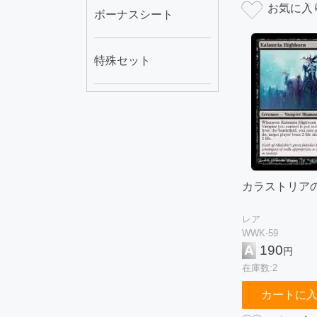
ボーナスシート
特殊セット
カラストリア
レア
WWK-59
A
190
円
在庫数:2
カートに