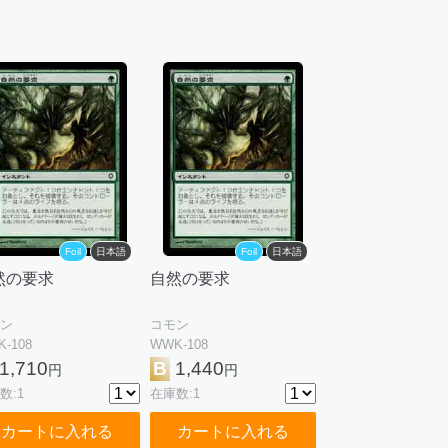
Foil
日本語
Foil
日本語
然の要求
自然の要求
ン
コモン
-108
WWK-108
1,710
B
1,440
円
円
数:1
在庫数:1
カートに入れる
カートに入れる