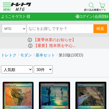
絞り込み検索
カート
ゲスト
ようこそ
ログイン
会員登録
検索
【夏季休業のお知らせ】
【重要】熊本県を中心...
トレトク
モダン
基本セット
第10版(10ED)