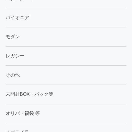
パイオニア
モダン
レガシー
その他
未開封BOX・パック等
オリパ・福袋 等