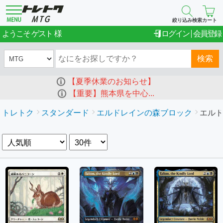
絞り込み検索
カート
ゲスト
ようこそ
ログイン
会員登録
検索
【夏季休業のお知らせ】
【重要】熊本県を中心...
トレトク
スタンダード
エルドレインの森ブロック
エルド