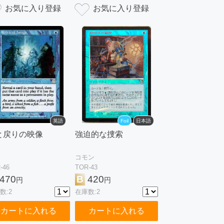
英語
Foil
日本語
と戻りの映像
強迫的な捜索
コモン
-46
TOR-43
470
B
420
円
円
数:2
在庫数:2
カートに入れる
カートに入れる