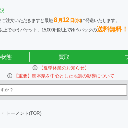
況
8
12
まご注文いただきますと最短
月
日(水)
に発送いたします。
送料無料！
0円以上でゆうパケット、15,000円以上でゆうパックの
の状態
買取
【夏季休業のお知らせ】
【重要】熊本県を中心とした地震の影響について
トーメント(TOR)