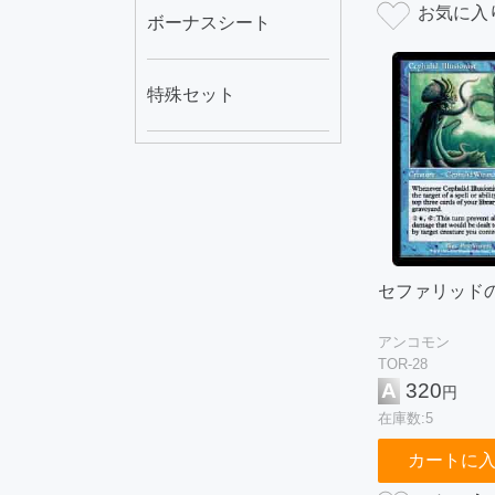
ボーナスシート
特殊セット
セファリッド
アンコモン
TOR-28
A
320
円
在庫数:5
カートに