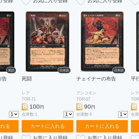
英語
日本語
日本語
布告
死闘
チェイナーの布告
平
レア
アンコモン
レア
TOR-71
TOR-57
TOR
B
100
B
90
B
円
円
在庫数:1
在庫数:6
在庫
入れる
カートに入れる
カートに入れる