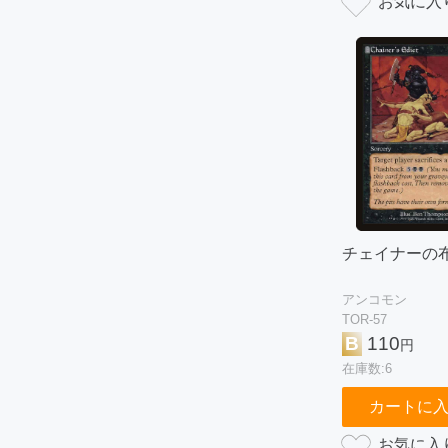
チェイナーの
アンコモン
TOR-57
B
110
円
在庫数:6
カートに