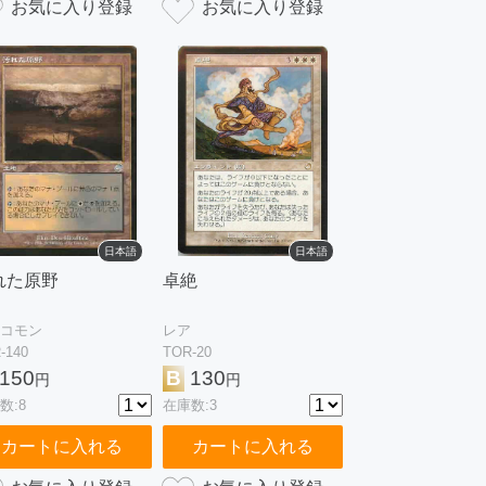
日本語
日本語
れた原野
卓絶
コモン
レア
-140
TOR-20
150
B
130
円
円
数:8
在庫数:3
カートに入れる
カートに入れる