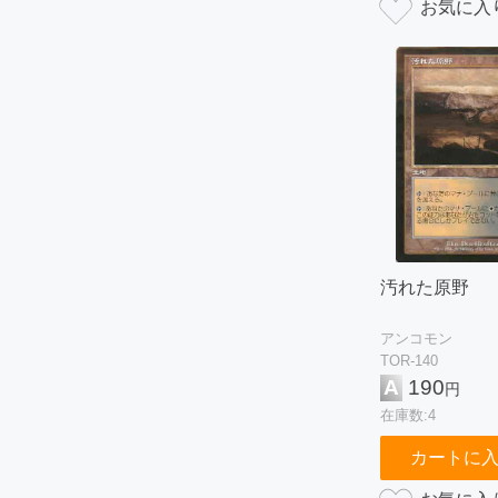
汚れた原野
アンコモン
TOR-140
A
190
円
在庫数:4
カートに