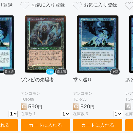
日本語
Foil
日本語
英語
ゾンビの先駆者
堂々巡り
あ
アンコモン
アンコモン
レア
TOR-89
TOR-33
TOR
C
590
C
520
A
円
円
在庫数:1
在庫数:3
在庫
入れる
カートに入れる
カートに入れる