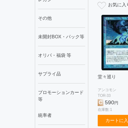
その他
未開封BOX・パック等
オリパ・福袋 等
サプライ品
堂々巡り
アンコモン
プロモーションカード
TOR-33
等
C
590
円
在庫数:1
統率者
カートに