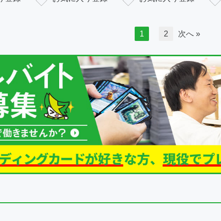
1
2
次へ »