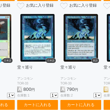
l
日本語
日本語
英語
堂々巡り
堂々巡り
堂
アンコモン
アンコモン
アン
TOR-33
TOR-33
TOR
A
800
A
790
B
円
円
在庫数:1
在庫数:2
在庫
入れる
カートに入れる
カートに入れる