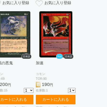
日本語
Foil
日本語
眠の悪鬼
加速
ン
コモン
-69
TOR-90
200
B
190
円
円
数:15
在庫数:1
カートに入れる
カートに入れる