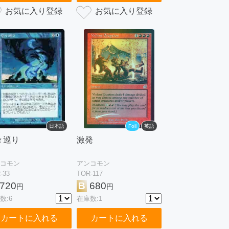
日本語
Foil
英語
々巡り
激発
コモン
アンコモン
-33
TOR-117
720
B
680
円
円
数:6
在庫数:1
カートに入れる
カートに入れる