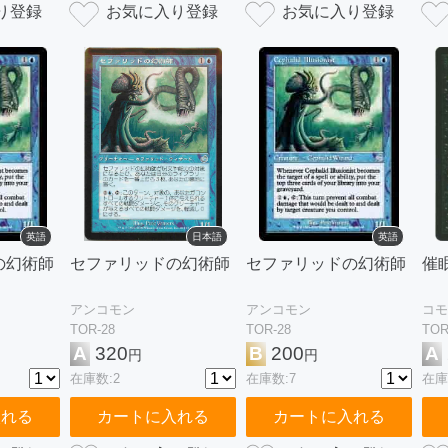
英語
日本語
英語
の幻術師
セファリッドの幻術師
セファリッドの幻術師
催
アンコモン
アンコモン
コモ
TOR-28
TOR-28
TOR
A
320
B
200
A
円
円
在庫数:2
在庫数:7
在庫
入れる
カートに入れる
カートに入れる