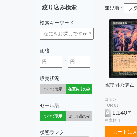
絞り込み検索
並び順：
検索キーワード
価格
~
販売状況
陰謀団の儀式
すべて表示
在庫ありのみ
コモン
セール品
TOR-51
A
1,140
円
すべて表示
セール品のみ
在庫数:4
カートに
状態ランク