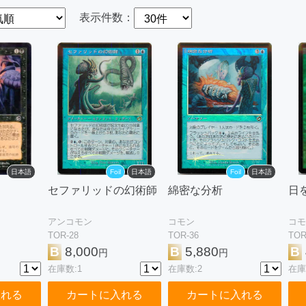
表示件数：
日本語
Foil
日本語
Foil
日本語
セファリッドの幻術師
綿密な分析
日
アンコモン
コモン
コモ
TOR-28
TOR-36
TOR
B
8,000
B
5,880
B
円
円
在庫数:1
在庫数:2
在庫
入れる
カートに入れる
カートに入れる