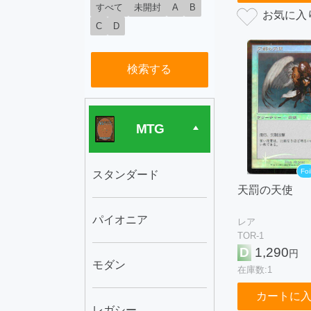
すべて
未開封
A
B
C
D
検索する
MTG
Foi
スタンダード
天罰の天使
パイオニア
レア
TOR-1
D
1,290
円
モダン
在庫数:1
カートに
レガシー