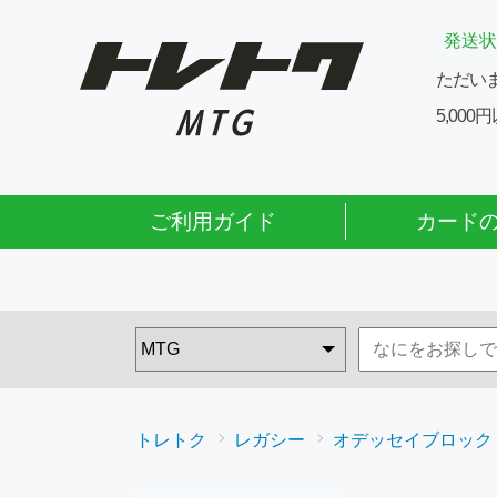
発送状
ただい
5,00
ご利用ガイド
カード
トレトク
レガシー
オデッセイブロック