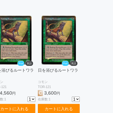
Foil
英語
Foil
英語
を浴びるルートワラ
日を浴びるルートワラ
ン
コモン
-121
TOR-121
4,560
C
3,600
円
円
数:1
在庫数:1
カートに入れる
カートに入れる