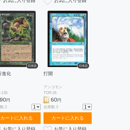
日本語
日本語
行進化
打開
アンコモン
-136
TOR-26
90
B
60
円
円
数:2
在庫数:3
カートに入れる
カートに入れる