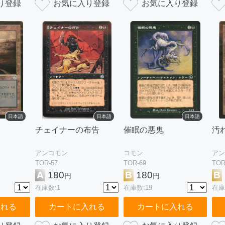
日本語
日本語
日本語
チェイナーの布告
催眠の悪鬼
汚
アンコモン
コモン
アン
TOR-57
TOR-69
TOR
A
180
B
180
B
円
円
在庫数:1
在庫数:19
在庫
入れる
カートに入れる
カートに入れる