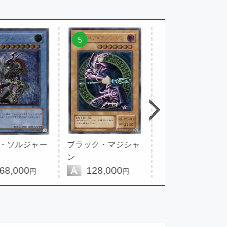
5
6
・ソルジャー
ブラック・マジシャ
青眼の白龍
ン
8,000
A
128,000
A
26,800
円
円
円