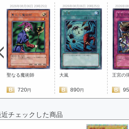
2026年08月06日 20時25分
2026年08月06日 20時25分
2026年0
聖なる魔術師
大嵐
王宮の
B
720
B
890
B
95
円
円
最近チェックした商品