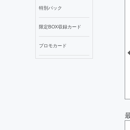
6日 20時21分
2026年08月06日 20時21分
2026年08月06日 20時27分
特別パック
限定BOX収録カード
プロモカード
ミティアノ
スカーレッド・スー
サイレント・マジシ
パーノヴァ・...
ャン ＬＶ８
A
330
B
710
円
円
円