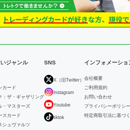
扱いジャンル
SNS
インフォメーショ
会社概要
X（旧Twitter）
ンカード
ご利用規約
Instagram
ク：ザ・ギャザリング
お問い合わせ
Youtube
ル・マスターズ
プライバシーポリシ
ースカード
特定商取引法に基づ
tiktok
スシュヴァルツ