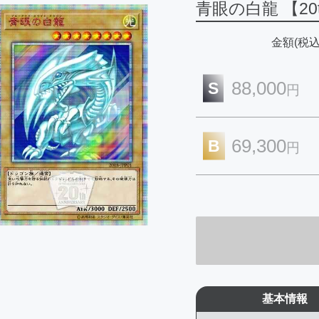
青眼の白龍 【2
金額(税込
88,000
S
円
69,300
B
円
基本情報