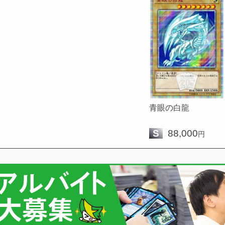
青眼の白龍
S
88,000
円