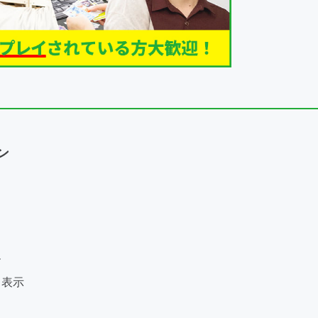
ン
ー
く表示