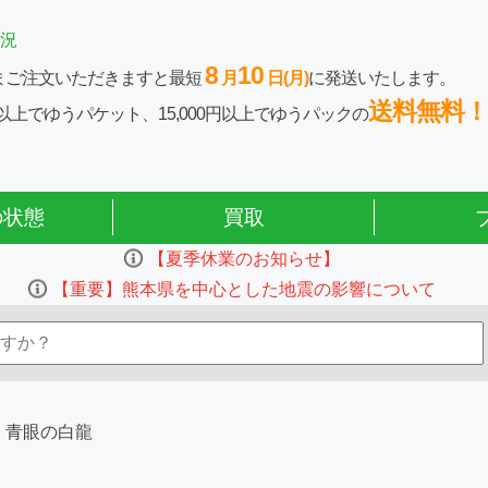
況
8
10
まご注文いただきますと最短
月
日(月)
に発送いたします。
送料無料！
0円以上でゆうパケット、15,000円以上でゆうパックの
の状態
買取
【夏季休業のお知らせ】
【重要】熊本県を中心とした地震の影響について
青眼の白龍