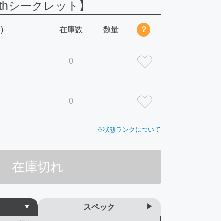
0thシークレット】
)
在庫数
数量
？
0
0
※状態ランクについて
在庫切れ
スペック