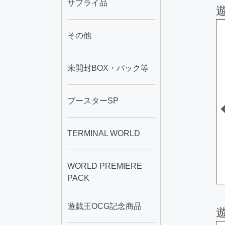
サプライ品
その他
50
1
未開封BOX・パック等
ブースターSP
TERMINAL WORLD
スト・ドラ
ファースト・ペンギ
青眼の白龍
ン
WORLD PREMIERE
90
A
1,780
A
598,000
円
円
円
PACK
遊戯王OCG記念商品