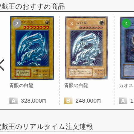
遊戯王のおすすめ商品
2
3
4
青眼の白龍
青眼の白龍
カオス
A
328,000
B
248,000
A
16
円
円
遊戯王のリアルタイム注文速報