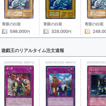
青眼の白龍
青眼の白龍
青眼の白龍
A
598,000
A
328,000
B
248,0
円
円
遊戯王のリアルタイム注文速報
2026年08月08日 09時47分
2026年08月08日 09時47分
2026年08月08日