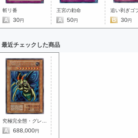
斬リ番
王宮の勅命
追い剥ぎゴ
A
30
A
50
B
30
円
円
円
最近チェックした商品
究極完全態・グレート・モス
A
688,000
円