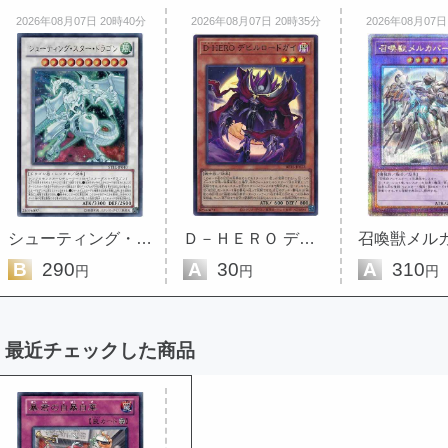
2026年08月07日 20時40分
2026年08月07日 20時35分
2026年08月07日
シューティング・スター・ドラゴン
Ｄ－ＨＥＲＯ デビルロードガイ
B
290
A
30
A
310
円
円
円
最近チェックした商品