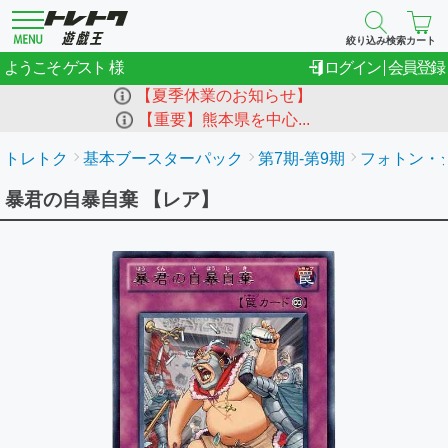
絞り込み検索
カート
ゲスト
ようこそ
ログイン
会員登録
【夏季休業のお知らせ】
【重要】熊本県を中心...
トレトク
基本ブースターパック
第7期-第9期
フォトン・シ
暴君の自暴自棄 【レア】