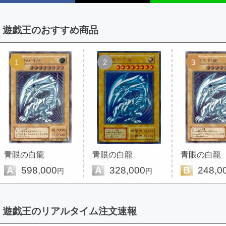
遊戯王のおすすめ商品
1
2
3
青眼の白龍
青眼の白龍
青眼の白龍
A
598,000
A
328,000
B
248,0
円
円
遊戯王のリアルタイム注文速報