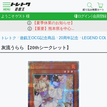
絞り込み検索
カート
ゲスト
ようこそ
ログイン
会員登録
【夏季休業のお知らせ】
【重要】熊本県を中心...
トレトク
遊戯王OCG記念商品
20周年記念
LEGEND COL
灰流うらら 【20thシークレット】