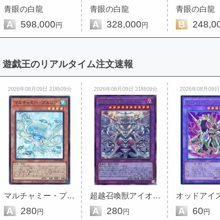
青眼の白龍
青眼の白龍
青眼の白龍
A
598,000
A
328,000
B
248,0
円
円
遊戯王のリアルタイム注文速報
2026年08月09日 21時09分
2026年08月09日 21時09分
2026年08月09日
マルチャミー・プルリア
超越召喚獣アイオーン
A
280
A
280
A
60
円
円
円