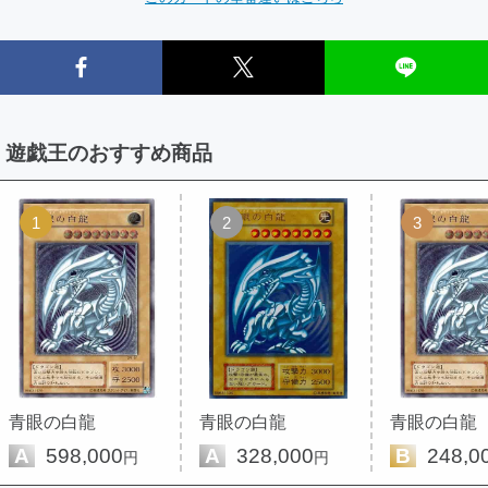
遊戯王のおすすめ商品
1
2
3
青眼の白龍
青眼の白龍
青眼の白龍
A
598,000
A
328,000
B
248,0
円
円