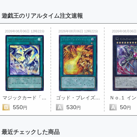
遊戯王のリアルタイム注文速報
2026年08月06日 12時22分
2026年08月06日 12時22分
2026年08月06日
マジックカード「クロス・ソウル」
ゴッド・ブレイズ・キャノン
B
550
A
530
A
50
円
円
円
最近チェックした商品