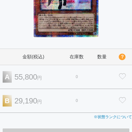
金額(税込)
在庫数
数量
？
55,800
A
0
円
29,190
B
0
円
※状態ランクについて