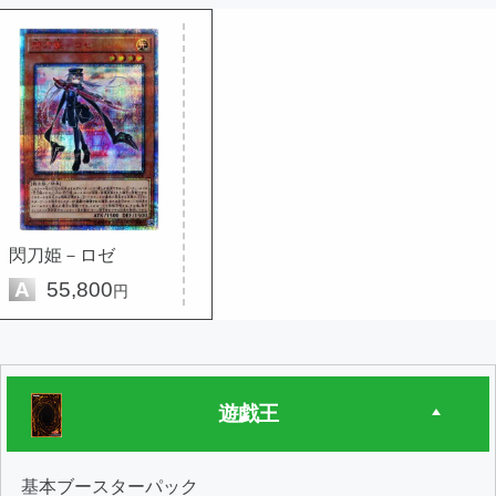
閃刀姫－ロゼ
A
55,800
円
遊戯王
基本ブースターパック