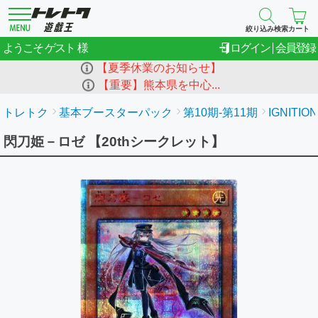
絞り込み検索
カート
ゲスト
ようこそ
ログイン
会員登録
【夏季休業のお知らせ】
【重要】熊本県を中心...
トレトク
基本ブースターパック
第10期-第11期
IGNITIO
閃刀姫－ロゼ 【20thシークレット】