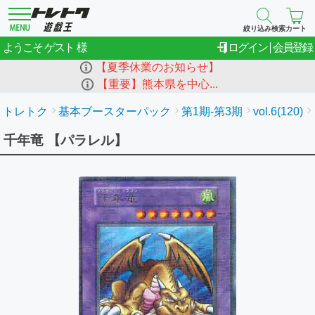
絞り込み検索
カート
ゲスト
ようこそ
ログイン
会員登録
【夏季休業のお知らせ】
【重要】熊本県を中心...
トレトク
基本ブースターパック
第1期-第3期
vol.6(120)
千年竜 【パラレル】