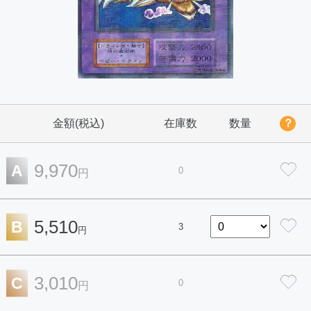
金額(税込)
在庫数
数量
？
9,970
A
0
円
5,510
B
3
円
3,010
C
0
円