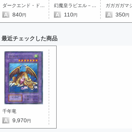
ダークエンド・ドラゴン
幻魔皇ラビエル－天界蹂躙拳
ガガガガマ
A
840
A
110
A
350
円
円
円
最近チェックした商品
千年竜
A
9,970
円