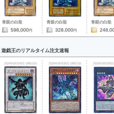
青眼の白龍
青眼の白龍
青眼の白龍
A
598,000
A
328,000
B
248,0
円
円
遊戯王のリアルタイム注文速報
2026年08月08日 18時13分
2026年08月08日 18時13分
2026年08月08日