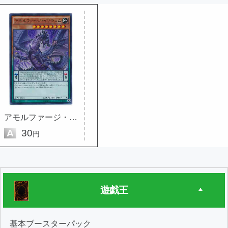
アモルファージ・イリテュム
A
30
円
遊戯王
基本ブースターパック