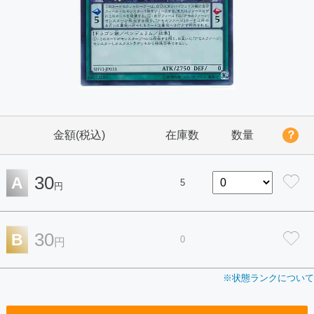
金額(税込)
在庫数
数量
？
30
A
5
円
30
B
0
円
※状態ランクについて