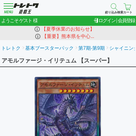
絞り込み検索
カート
ゲスト
ようこそ
ログイン
会員登録
【夏季休業のお知らせ】
【重要】熊本県を中心...
トレトク
基本ブースターパック
第7期-第9期
シャイニング
アモルファージ・イリテュム 【スーパー】