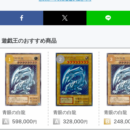
遊戯王のおすすめ商品
1
2
3
青眼の白龍
青眼の白龍
青眼の白龍
A
598,000
A
328,000
B
248,0
円
円