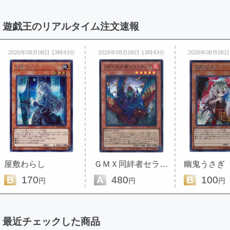
遊戯王のリアルタイム注文速報
2026年08月08日 13時43分
2026年08月08日 13時43分
2026年08月08日
屋敷わらし
ＧＭＸ同絆者セランディア
幽鬼うさぎ
B
170
A
480
B
100
円
円
円
最近チェックした商品