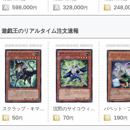
A
598,000
A
328,000
B
248,0
円
円
遊戯王のリアルタイム注文速報
2026年08月09日 00時42分
2026年08月09日 00時42分
2026年08月09日
スクラップ・キマイラ
沈黙のサイコウィザード
パペット・
B
50
B
70
B
190
円
円
円