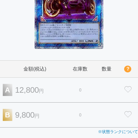
金額(税込)
在庫数
数量
？
12,800
A
0
円
9,800
B
0
円
※状態ランクについて