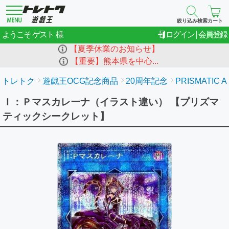
絞り込み検索
カート
ゲスト
ようこそ
ログイン
会員登録
【夏季休業のお知らせ】
【重要】熊本県を中心...
トレトク
遊戯王OCG記念商品
20周年記念
PRISMATIC A
Ｉ：Ｐマスカレーナ（イラスト違い） 【プリズマ
ティックシークレット】