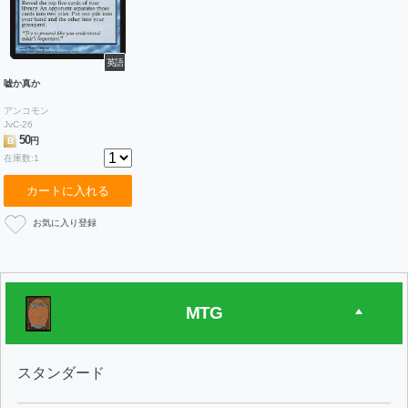
英語
嘘か真か
アンコモン
JvC-26
50
B
円
在庫数:1
カートに入れる
MTG
スタンダード