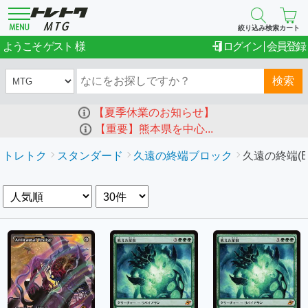
絞り込み検索
カート
ゲスト
ようこそ
ログイン
会員登録
検索
【夏季休業のお知らせ】
【重要】熊本県を中心...
トレトク
スタンダード
久遠の終端ブロック
久遠の終端(E