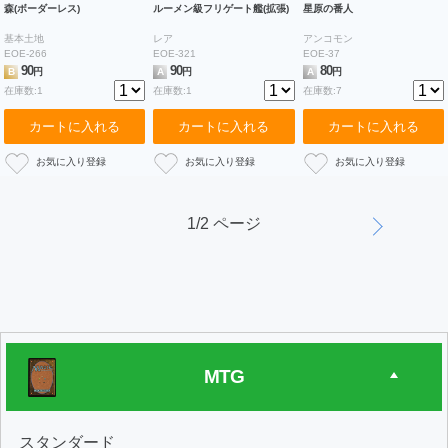
森(ボーダーレス)
ルーメン級フリゲート艦(拡張)
星原の番人
基本土地
レア
アンコモン
EOE-266
EOE-321
EOE-37
90
90
80
B
円
A
円
A
円
在庫数:1
在庫数:1
在庫数:7
カートに入れる
カートに入れる
カートに入れる
1/2 ページ
MTG
スタンダード