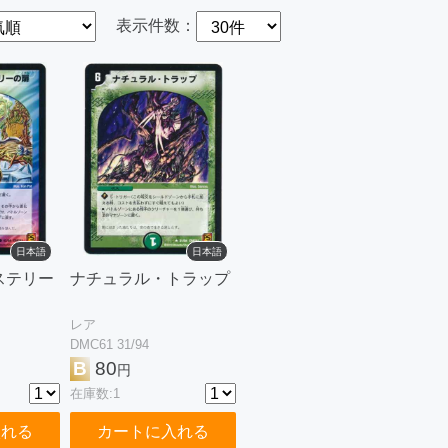
表示件数：
日本語
日本語
ステリー
ナチュラル・トラップ
レア
DMC61 31/94
B
80
円
在庫数:1
入れる
カートに入れる