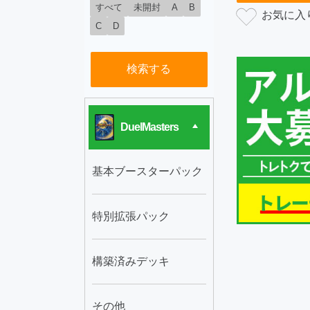
すべて
未開封
A
B
C
D
検索する
DuelMasters
基本ブースターパック
特別拡張パック
構築済みデッキ
その他