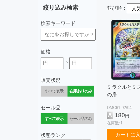
絞り込み検索
並び順：
検索キーワード
価格
~
販売状況
ミラクルとミ
すべて表示
在庫ありのみ
の扉
セール品
DMC61 92/94
A
180
円
すべて表示
セール品のみ
在庫数:1
カートに
状態ランク