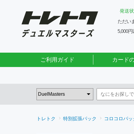
発送状
ただい
5,00
ご利用ガイド
カード
トレトク
特別拡張パック
コロコロパッ