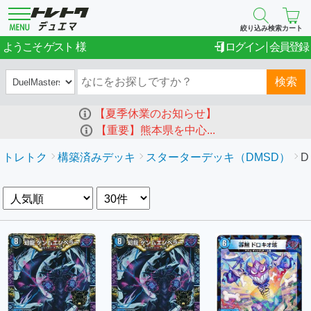
絞り込み検索
カート
ゲスト
ようこそ
ログイン
会員登録
検索
【夏季休業のお知らせ】
【重要】熊本県を中心...
トレトク
構築済みデッキ
スターターデッキ（DMSD）
D