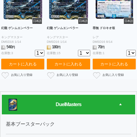
日本語
日本語
日本語
幻龍 ゲンムエンペラー
幻龍 ゲンムエンペラー
罪無 ドロキオ垓
キングマスター
キングマスター
レア
DMSD16 1/14
DMSD16 1/14
DMSD16 8/14
540
180
70
A
円
B
円
A
円
在庫数:3
在庫数:15
在庫数:1
カートに入れる
カートに入れる
カートに入れる
DuelMasters
基本ブースターパック