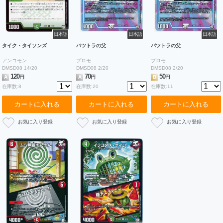
日本語
日本語
日本語
タイク・タイソンズ
バツトラの父
バツトラの父
アンコモン
プロモ
プロモ
DMSD08 14/20
DMSD08 2/20
DMSD08 2/20
120
70
50
A
円
A
円
B
円
在庫数:8
在庫数:20
在庫数:11
カートに入れる
カートに入れる
カートに入れる