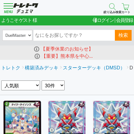
絞り込み検索
カート
ゲスト
ようこそ
ログイン
会員登録
検索
【夏季休業のお知らせ】
【重要】熊本県を中心...
トレトク
構築済みデッキ
スターターデッキ（DMSD）
D