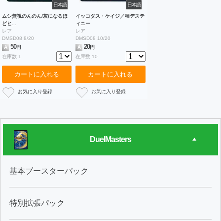
日本語
日本語
ムシ無視のんのん/灰になるほ
イッコダス・ケイジ／種デステ
どヒ...
ィニー
レア
レア
DMSD08 8/20
DMSD08 10/20
50
20
A
円
A
円
在庫数:1
在庫数:10
カートに入れる
カートに入れる
DuelMasters
基本ブースターパック
特別拡張パック