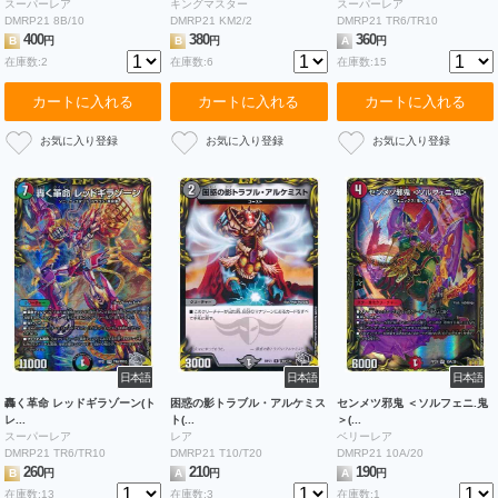
スーパーレア
キングマスター
スーパーレア
DMRP21 8B/10
DMRP21 KM2/2
DMRP21 TR6/TR10
400
380
360
B
円
B
円
A
円
在庫数:2
在庫数:6
在庫数:15
カートに入れる
カートに入れる
カートに入れる
日本語
日本語
日本語
轟く革命 レッドギラゾーン(ト
困惑の影トラブル・アルケミス
センメツ邪鬼 ＜ソルフェニ.鬼
レ...
ト(...
＞(...
スーパーレア
レア
ベリーレア
DMRP21 TR6/TR10
DMRP21 T10/T20
DMRP21 10A/20
260
210
190
B
円
A
円
A
円
在庫数:13
在庫数:3
在庫数:1