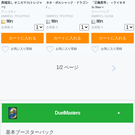
異端流し オニカマス(トレジャ
ネオ・ボルシャック・ドラゴン
「正義星帝」 ＜ライオネ
ー)
/ ...
ル.Star＞
アンコモン
スーパーレア
DMRP21 TF13/TF20
DMRP21 TF2/TF20
DMRP21 S1/S8
90
90
80
B
円
A
円
A
円
在庫数:8
在庫数:5
在庫数:3
カートに入れる
カートに入れる
カートに入れる
1/2 ページ
DuelMasters
基本ブースターパック