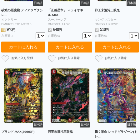
日本語
日本語
日本語
破滅の悪魔龍 ディアジゴク(ト
「正義星帝」 ＜ライオネ
邪王来混沌三眼鬼
レ...
ル.Star...
ビクトリー
スーパーレア
キングマスター
DMRP21 TR1b/TR10
DMRP21 1A/20
DMRP21 KM2/2
940
640
510
B
円
A
円
A
円
在庫数:3
在庫数:4
在庫数:4
カートに入れる
カートに入れる
カートに入れる
日本語
日本語
日本語
ブランド-MAX(20thSP)
邪王来混沌三眼鬼
轟く革命 レッドギラゾーン(ト
レ...