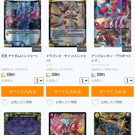
日本語
日本語
日本語
天災 デドダム(トレジャー)
ドラゴンズ・サイン(トレジャ
グッドルッキン・ブラボー(ト
ー)
レジ...
レア
スーパーレア
DMRP21 TF4/TF20
DMRP21 TF7/TF20
DMRP21 TR5/TR10
150
150
150
B
円
B
円
A
円
在庫数:4
在庫数:1
在庫数:2
カートに入れる
カートに入れる
カートに入れる