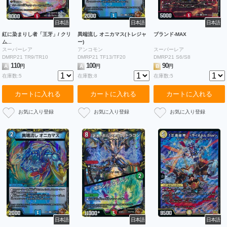
日本語
日本語
日本語
紅に染まりし者「王牙」/ クリ
異端流し オニカマス(トレジャ
ブランド-MAX
ム...
ー)
スーパーレア
アンコモン
スーパーレア
DMRP21 TR9/TR10
DMRP21 TF13/TF20
DMRP21 S6/S8
110
100
90
A
円
A
円
B
円
在庫数:5
在庫数:8
在庫数:5
カートに入れる
カートに入れる
カートに入れる
日本語
日本語
日本語