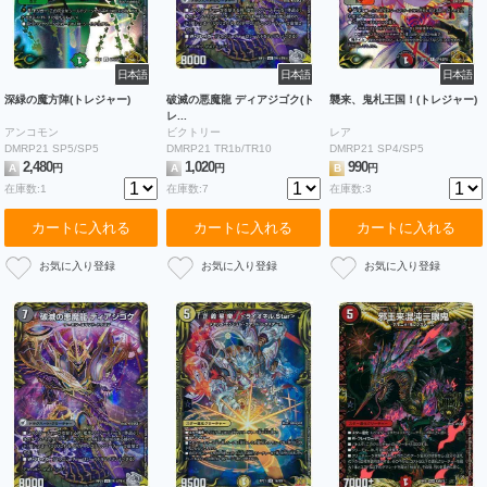
日本語
日本語
日本語
深緑の魔方陣(トレジャー)
破滅の悪魔龍 ディアジゴク(ト
襲来、鬼札王国！(トレジャー)
レ...
アンコモン
ビクトリー
レア
DMRP21 SP5/SP5
DMRP21 TR1b/TR10
DMRP21 SP4/SP5
2,480
1,020
990
A
円
A
円
B
円
在庫数:1
在庫数:7
在庫数:3
カートに入れる
カートに入れる
カートに入れる