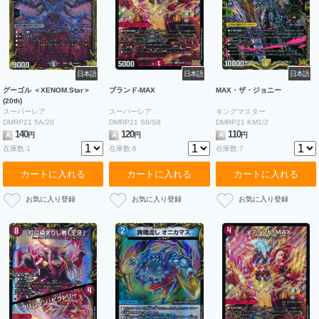
日本語
日本語
日本語
グーゴル ＜XENOM.Star＞
ブランド-MAX
MAX・ザ・ジョニー
(20th)
スーパーレア
スーパーレア
キングマスター
DMRP21 5A/20
DMRP21 S6/S8
DMRP21 KM1/2
140
120
110
A
円
A
円
A
円
在庫数:1
在庫数:6
在庫数:7
カートに入れる
カートに入れる
カートに入れる