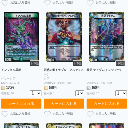
日本語
日本語
日本語
インフェル星樹
困惑の影トラブル・アルケミス
天災 デドダム(トレジャー)
ト(...
ベリーレア
レア
DMRP21 7/76
DMRP21 TF10/TF20
DMRP21 TF4/TF20
170
160
160
B
円
B
円
A
円
在庫数:10
在庫数:1
在庫数:10
カートに入れる
カートに入れる
カートに入れる