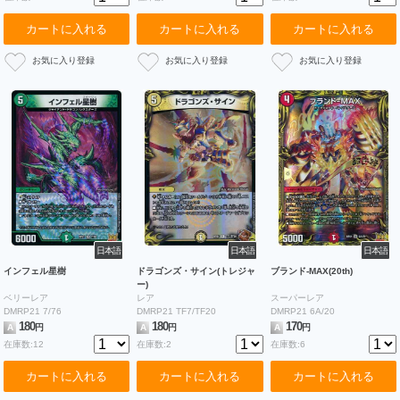
カートに入れる
カートに入れる
カートに入れる
日本語
日本語
日本語
インフェル星樹
ドラゴンズ・サイン(トレジャ
ブランド-MAX(20th)
ー)
ベリーレア
レア
スーパーレア
DMRP21 7/76
DMRP21 TF7/TF20
DMRP21 6A/20
180
180
170
A
円
A
円
A
円
在庫数:12
在庫数:2
在庫数:6
カートに入れる
カートに入れる
カートに入れる