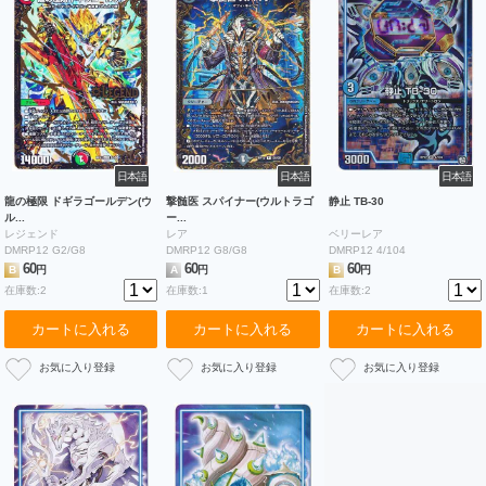
日本語
日本語
日本語
龍の極限 ドギラゴールデン(ウ
撃髄医 スパイナー(ウルトラゴ
静止 TB-30
ル...
ー...
レジェンド
レア
ベリーレア
DMRP12 G2/G8
DMRP12 G8/G8
DMRP12 4/104
60
60
60
B
円
A
円
B
円
在庫数:2
在庫数:1
在庫数:2
カートに入れる
カートに入れる
カートに入れる