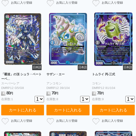
日本語
日本語
日本語
「覇道」の頂 シュラ・ベート
サザン・エー
トムライ 丙-三式
ーベ...
スーパーレア
アンコモン
コモン
DMRP12 G5/G8
DMRP12 39/104
DMRP12 81/104
80
70
70
A
円
A
円
A
円
在庫数:1
在庫数:8
在庫数:9
カートに入れる
カートに入れる
カートに入れる