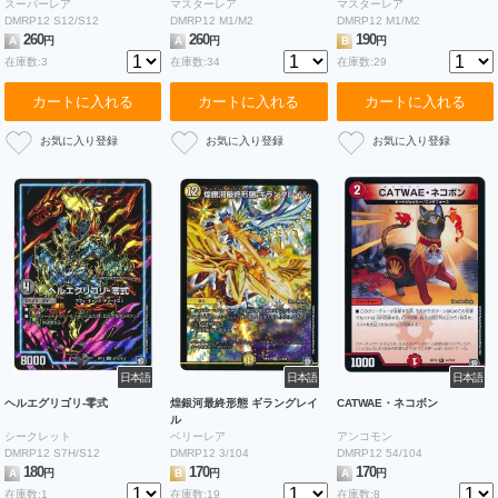
スーパーレア
マスターレア
マスターレア
DMRP12 S12/S12
DMRP12 M1/M2
DMRP12 M1/M2
260
260
190
A
円
A
円
B
円
在庫数:3
在庫数:34
在庫数:29
カートに入れる
カートに入れる
カートに入れる
日本語
日本語
日本語
ヘルエグリゴリ-零式
煌銀河最終形態 ギラングレイ
CATWAE・ネコボン
ル
シークレット
ベリーレア
アンコモン
DMRP12 S7H/S12
DMRP12 3/104
DMRP12 54/104
180
170
170
A
円
B
円
A
円
在庫数:1
在庫数:19
在庫数:8