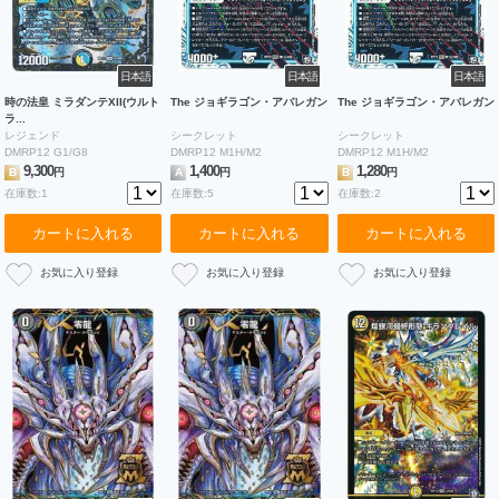
日本語
日本語
日本語
時の法皇 ミラダンテXII(ウルト
The ジョギラゴン・アバレガン
The ジョギラゴン・アバレガン
ラ...
レジェンド
シークレット
シークレット
DMRP12 G1/G8
DMRP12 M1H/M2
DMRP12 M1H/M2
9,300
1,400
1,280
B
円
A
円
B
円
在庫数:1
在庫数:5
在庫数:2
カートに入れる
カートに入れる
カートに入れる