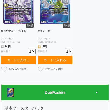
日本語
日本語
威光の意志 ティントレ
サザン・エー
アンコモン
アンコモン
DMRP12 34/104
DMRP12 39/104
60
50
A
円
B
円
在庫数:1
在庫数:2
カートに入れる
カートに入れる
DuelMasters
基本ブースターパック