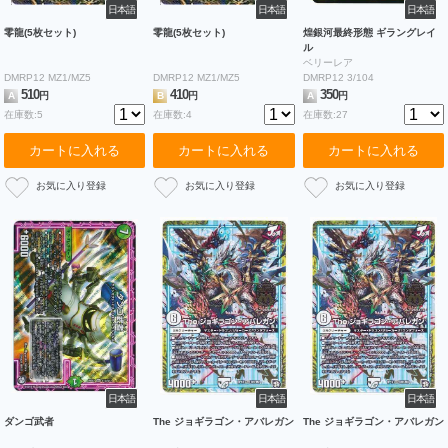
日本語
日本語
日本語
零龍(5枚セット)
零龍(5枚セット)
煌銀河最終形態 ギラングレイ
ル
ベリーレア
DMRP12 MZ1/MZ5
DMRP12 MZ1/MZ5
DMRP12 3/104
510
410
350
A
円
B
円
A
円
在庫数:5
在庫数:4
在庫数:27
カートに入れる
カートに入れる
カートに入れる
日本語
日本語
日本語
ダンゴ武者
The ジョギラゴン・アバレガン
The ジョギラゴン・アバレガン