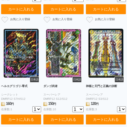
カートに入れる
カートに入れる
カートに入れる
日本語
日本語
日本語
ヘルエグリゴリ-零式
ダンゴ武者
神楯と天門と正義の決断
シークレット
スーパーレア
スーパーレア
DMRP12 S7H/S12
DMRP12 S12/S12
DMRP12 S3/S12
160
150
120
B
円
B
円
B
円
在庫数:1
在庫数:10
在庫数:3
カートに入れる
カートに入れる
カートに入れる