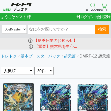
絞り込み検索
カート
ゲスト
ようこそ
ログイン
会員登録
検索
【夏季休業のお知らせ】
【重要】熊本県を中心...
トレトク
基本ブースターパック
超天篇
DMRP-12 超天