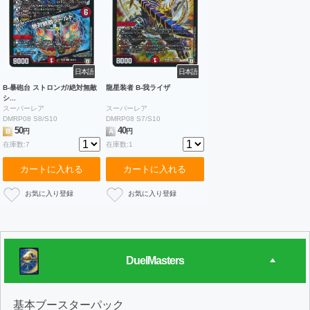
日本語
日本語
B-暴砲台 ストロンガ/絶対無敵
龍星装者 B-我ライザ
シ...
スーパーレア
スーパーレア
DMRP08 S8/S10
DMRP08 S7/S10
50
40
B
円
A
円
在庫数:7
在庫数:1
カートに入れる
カートに入れる
DuelMasters
基本ブースターパック