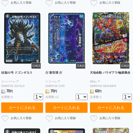
日本語
日本語
日本語
凶鬼02号 ドゴンギヨス
卍 新世壊 卍
天地命動 バラギアラ/輪廻暴炎
スーパーレア
ベリーレア
MHレア
DMRP08 S6/S10
DMRP08 5/95
DMRP08 MH4/MH5
70
70
60
A
円
B
円
B
円
在庫数:9
在庫数:12
在庫数:1
カートに入れる
カートに入れる
カートに入れる