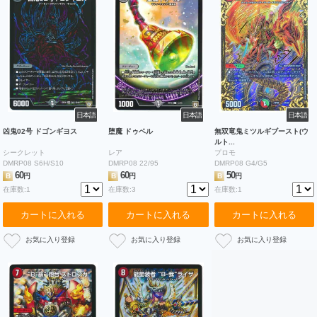
日本語
日本語
日本語
凶鬼02号 ドゴンギヨス
堕魔 ドゥベル
無双竜鬼ミツルギブースト(ウ
ルト...
シークレット
レア
プロモ
DMRP08 S6H/S10
DMRP08 22/95
DMRP08 G4/G5
60
60
50
B
円
B
円
B
円
在庫数:1
在庫数:3
在庫数:1
カートに入れる
カートに入れる
カートに入れる