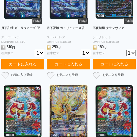
日本語
日本語
日本語
月下卍壊 ガ・リュミーズ 卍
月下卍壊 ガ・リュミーズ 卍
不夜城艦 クランヴィア
スーパーレア
スーパーレア
シークレット
DMRP08 S4/S10
DMRP08 S4/S10
DMRP08 S3H/S10
310
250
180
A
円
B
円
B
円
在庫数:2
在庫数:2
在庫数:2
カートに入れる
カートに入れる
カートに入れる