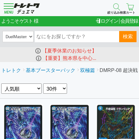
絞り込み検索
カート
ゲスト
ようこそ
ログイン
会員登録
検索
【夏季休業のお知らせ】
【重要】熊本県を中心...
トレトク
基本ブースターパック
双極篇
DMRP-08 超決