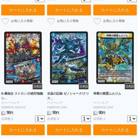
カートに入れる
カートに入れる
カートに入れる
日本語
日本語
日本語
B-暴砲台 ストロンガ/絶対無敵
水晶の記録 ゼノシャーク/クリ
神業の精霊ムルジム
シ...
ス...
スーパーレア
ベリーレア
ベリーレア
DMRP08 S8/S10
DMRP08 4/95
DMRP08 2/95
90
90
80
A
円
A
円
A
円
在庫数:2
在庫数:9
在庫数:1
カートに入れる
カートに入れる
カートに入れる