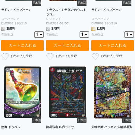
日本語
日本語
日本語
ラドン・ベップバーン
ミラクル・ミラダンテ(ウルト
ラドン・ベップバーン
ラゴ...
スーパーレア
レジェンド
スーパーレア
DMRP08 S10/S10
DMRP08 G1/G5
DMRP08 S10/S10
180
170
150
A
円
A
円
B
円
在庫数:2
在庫数:1
在庫数:2
カートに入れる
カートに入れる
カートに入れる
日本語
日本語
日本語
堕魔 ドゥベル
龍星装者 B-我ライザ
天地命動 バラギアラ/輪廻暴聖