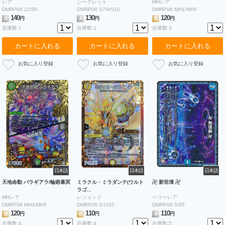
レア
シークレット
MHレア
DMRP08 22/95
DMRP08 S7H/S10
DMRP08 MH1/MH5
140
130
120
A
円
A
円
B
円
在庫数:1
在庫数:1
在庫数:3
カートに入れる
カートに入れる
カートに入れる
日本語
日本語
日本語
天地命動 バラギアラ/輪廻暴冥
ミラクル・ミラダンテ(ウルト
卍 新世壊 卍
ラゴ...
MHレア
レジェンド
ベリーレア
DMRP08 MH3/MH5
DMRP08 G1/G5
DMRP08 5/95
120
110
110
B
円
B
円
A
円
在庫数:4
在庫数:4
在庫数:5