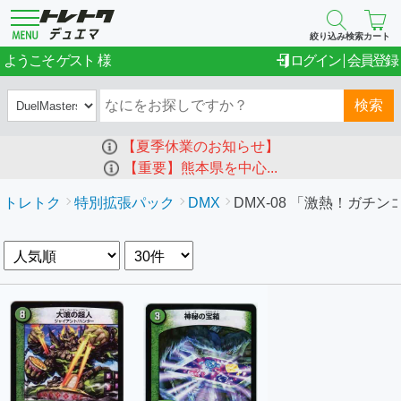
絞り込み検索
カート
ゲスト
ようこそ
ログイン
会員登録
検索
【夏季休業のお知らせ】
【重要】熊本県を中心...
トレトク
特別拡張パック
DMX
DMX-08 「激熱！ガチン