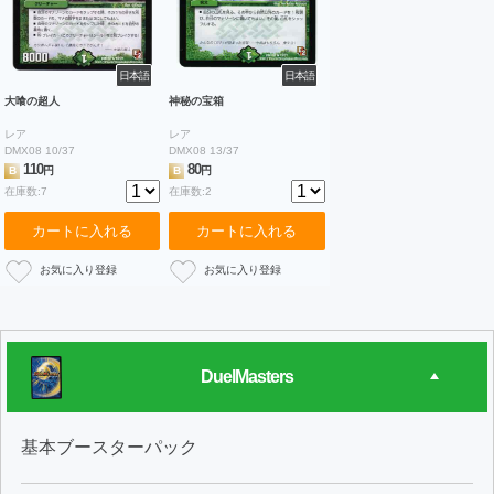
日本語
日本語
大喰の超人
神秘の宝箱
レア
レア
DMX08 10/37
DMX08 13/37
110
80
B
円
B
円
在庫数:7
在庫数:2
カートに入れる
カートに入れる
DuelMasters
基本ブースターパック