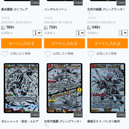
日本語
日本語
日本語
爆炎覇龍 ガイフレア
メンデルスゾーン
次世代龍覇 グレングラッサ /
「...
プロモ
プロモ
プロモ
DM22BD1 BE3b/BE10
DM22BD1 BE7/BE10
DM22BD1 BE4/BE10
760
710
640
A
円
A
円
A
円
在庫数:4
在庫数:1
在庫数:5
カートに入れる
カートに入れる
カートに入れる
日本語
日本語
日本語
ボルシャック・栄光・ルピア
次世代龍覇 グレングラッサ /
爆熱王ＤＸ バトガイ銀河
「...