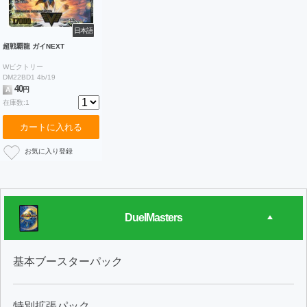
日本語
超戦覇龍 ガイNEXT
Wビクトリー
DM22BD1 4b/19
40
A
円
在庫数:1
カートに入れる
DuelMasters
基本ブースターパック
特別拡張パック