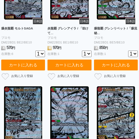
日本語
日本語
日本語
爆炎龍覇 モルトSAGA
炎龍覇 グレンアイラ / 「助け
爆龍覇 グレンリベット /「爆流
て...
秘...
プロモ
プロモ
プロモ
DM22BD1 BE2/BE10
DM22BD1 BE1/BE10
DM22BD1 BE5/BE10
570
970
850
A
円
B
円
A
円
在庫数:6
在庫数:1
在庫数:1
カートに入れる
カートに入れる
カートに入れる