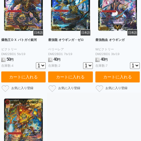
日本語
日本語
日本語
爆熱王ＤＸ バトガイ銀河
最強龍 オウギンガ・ゼロ
最強熱血 オウギンガ
ビクトリー
ベリーレア
Wビクトリー
DM22BD1 5b/19
DM22BD1 7b/19
DM22BD1 3b/19
50
40
40
A
円
A
円
A
円
在庫数:4
在庫数:2
在庫数:7
カートに入れる
カートに入れる
カートに入れる