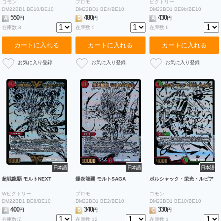
コモン
プロモ
ビクトリー
DM22BD1 BE10/BE10
DM22BD1 BE4/BE10
DM22BD1 BE9b/BE10
550
480
430
A
円
B
円
A
円
在庫数:3
在庫数:5
在庫数:6
カートに入れる
カートに入れる
カートに入れる
日本語
日本語
日本語
超戦龍覇 モルトNEXT
爆炎龍覇 モルトSAGA
ボルシャック・栄光・ルピア
Wビクトリー
プロモ
コモン
DM22BD1 BE8/BE10
DM22BD1 BE2/BE10
DM22BD1 BE10/BE10
400
340
330
A
円
B
円
C
円
在庫数:7
在庫数:12
在庫数:1