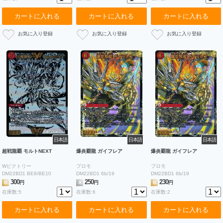
カートに入れる
カートに入れる
カートに入れる
日本語
日本語
日本語
超戦龍覇 モルトNEXT
爆炎覇龍 ガイフレア
爆炎覇龍 ガイフレア
Wビクトリー
プロモ
プロモ
DM22BD1 BE8/BE10
DM22BD1 6b/19
DM22BD1 6b/19
300
250
230
B
円
A
円
B
円
在庫数:5
在庫数:6
在庫数:2
カートに入れる
カートに入れる
カートに入れる