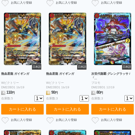
日本語
日本語
日本語
熱血星龍 ガイギンガ
熱血星龍 ガイギンガ
次世代龍覇 グレングラッサ /
「...
Wビクトリー
Wビクトリー
プロモ
DM22BD1 1b/19
DM22BD1 1b/19
DM22BD1 12/19
110
90
80
A
円
B
円
A
円
在庫数:5
在庫数:3
在庫数:3
カートに入れる
カートに入れる
カートに入れる