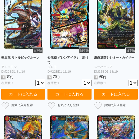
日本語
日本語
日本語
熱血龍 リトルビッグホーン
炎龍覇 グレンアイラ / 「助け
爆裂遺跡シシオー・カイザー
て...
アンコモン
プロモ
スーパーレア
DM22BD1 8b/19
DM22BD1 11/19
DM22BD1 18/19
70
70
60
A
円
A
円
A
円
在庫数:7
在庫数:1
在庫数:1
カートに入れる
カートに入れる
カートに入れる