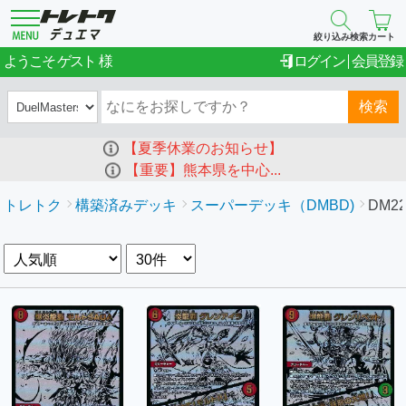
絞り込み検索
カート
ゲスト
ようこそ
ログイン
会員登録
検索
【夏季休業のお知らせ】
【重要】熊本県を中心...
トレトク
構築済みデッキ
スーパーデッキ（DMBD)
DM2