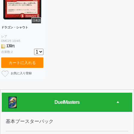
日本語
ドラゴン・シャウト
レア
DMC25 10/45
130
B
円
在庫数:2
カートに入れる
DuelMasters
基本ブースターパック