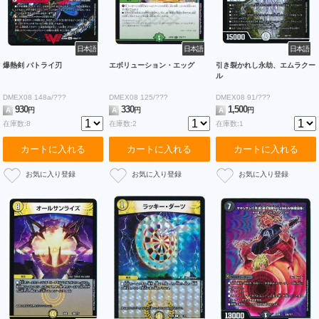
日本語
日本語
日本語
爆熱剣 バトライ刃
エボリューション・エッグ
引き裂かれし永劫、エムラクー
ル
DMEX08 148a/???
DMEX08 125/???
DMEX08 91/???
930
330
1,500
A
円
A
円
A
円
在庫数:8
在庫数:2
在庫数:1
カートに入れる
カートに入れる
カートに入れる