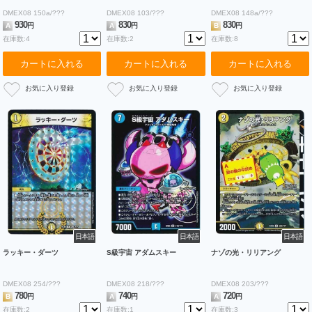
DMEX08 150a/???
DMEX08 103/???
DMEX08 148a/???
930
830
830
A
円
A
円
B
円
在庫数:4
在庫数:2
在庫数:8
カートに入れる
カートに入れる
カートに入れる
日本語
日本語
日本語
ラッキー・ダーツ
S級宇宙 アダムスキー
ナゾの光・リリアング
DMEX08 254/???
DMEX08 218/???
DMEX08 203/???
780
740
720
B
円
A
円
A
円
在庫数:2
在庫数:1
在庫数:3