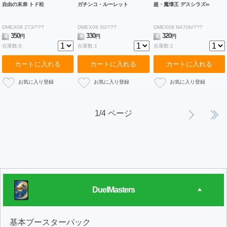
自由の末弟 トド松
ガチンコ・ルーレット
超・魔壊王 デスシラズ∞
DMEX08 273/???
DMEX08 50/???
DMEX08 NA70b/???
350
330
320
A
円
A
円
A
円
在庫数:8
在庫数:1
在庫数:1
カートに入れる
カートに入れる
カートに入れる
1/4 ページ
DuelMasters
基本ブースターパック