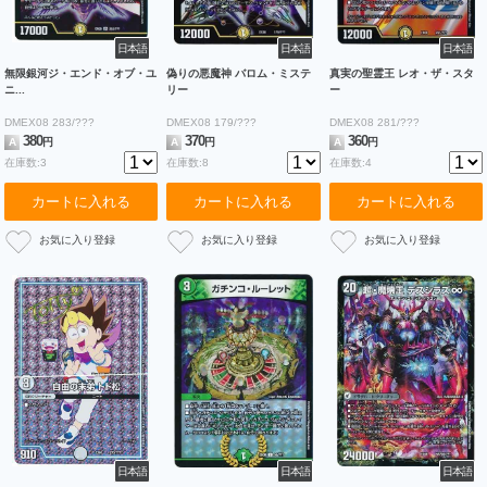
日本語
日本語
日本語
無限銀河ジ・エンド・オブ・ユ
偽りの悪魔神 バロム・ミステ
真実の聖霊王 レオ・ザ・スタ
ニ...
リー
ー
DMEX08 283/???
DMEX08 179/???
DMEX08 281/???
380
370
360
A
円
A
円
A
円
在庫数:3
在庫数:8
在庫数:4
カートに入れる
カートに入れる
カートに入れる
日本語
日本語
日本語