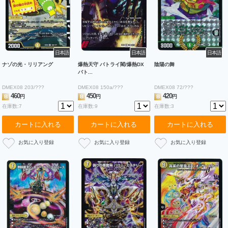
日本語
日本語
日本語
ナゾの光・リリアング
爆熱天守 バトライ閣/爆熱DX
陰陽の舞
バト...
DMEX08 203/???
DMEX08 150a/???
DMEX08 72/???
460
450
420
B
円
B
円
B
円
在庫数:7
在庫数:9
在庫数:3
カートに入れる
カートに入れる
カートに入れる