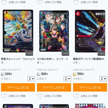
日本語
日本語
日本語
聖竜ボルシャック・ウルフェウ
その先の未来へ、カミヤ・ミ
爆熱天守 バトライ閣/爆熱DX
ス
キ・...
バト...
DMEX08 259/???
DMEX08 109a/???
DMEX08 149a/???
610
560
550
A
円
A
円
B
円
在庫数:3
在庫数:5
在庫数:5
カートに入れる
カートに入れる
カートに入れる