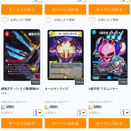
カートに入れる
カートに入れる
カートに入れる
日本語
日本語
日本語
爆熱天守 バトライ閣/爆熱DX
オールサンライズ
S級宇宙 アダムスキー
バト...
DMEX08 149a/???
DMEX08 160/???
DMEX08 218/???
690
660
640
A
円
B
円
B
円
在庫数:9
在庫数:2
在庫数:3
カートに入れる
カートに入れる
カートに入れる