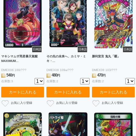
日本語
日本語
日本語
マキシマムザ亮君暴天覚醒
その先の未来へ、カミヤ・ミ
勝利宣言 鬼丸「覇」
MAXIMUM...
キ・...
DMEX08 186/???
DMEX08 109a/???
DMEX08 103/???
540
480
470
B
円
B
円
B
円
在庫数:3
在庫数:2
在庫数:2
カートに入れる
カートに入れる
カートに入れる