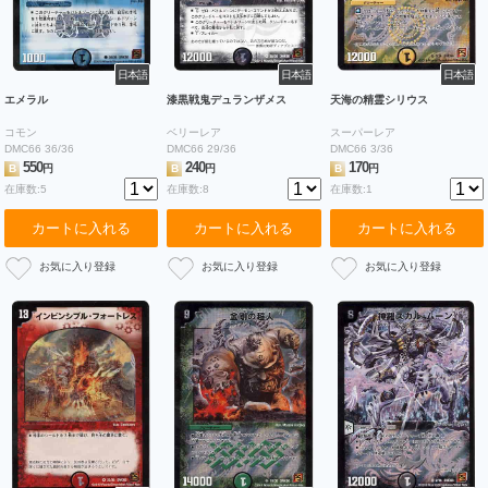
日本語
日本語
日本語
エメラル
漆黒戦鬼デュランザメス
天海の精霊シリウス
コモン
ベリーレア
スーパーレア
DMC66 36/36
DMC66 29/36
DMC66 3/36
550
240
170
B
円
B
円
B
円
在庫数:5
在庫数:8
在庫数:1
カートに入れる
カートに入れる
カートに入れる