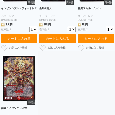
日本語
日本語
日本語
インビンシブル・フォートレス
金剛の超人
神羅スカル・ムーン
ベリーレア
スーパーレア
スーパーレア
DMC66 33/36
DMC66 16/36
DMC66 7/36
130
100
80
B
円
B
円
B
円
在庫数:3
在庫数:1
在庫数:2
カートに入れる
カートに入れる
カートに入れる
日本語
神羅ライジング・NEX