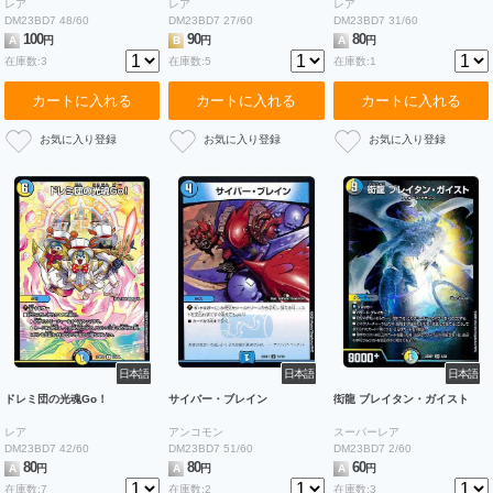
レア
レア
レア
DM23BD7 48/60
DM23BD7 27/60
DM23BD7 31/60
100
90
80
A
円
B
円
A
円
在庫数:3
在庫数:5
在庫数:1
カートに入れる
カートに入れる
カートに入れる
日本語
日本語
日本語
ドレミ団の光魂Go！
サイバー・ブレイン
衒龍 ブレイタン・ガイスト
レア
アンコモン
スーパーレア
DM23BD7 42/60
DM23BD7 51/60
DM23BD7 2/60
80
80
60
A
円
A
円
A
円
在庫数:7
在庫数:2
在庫数:3