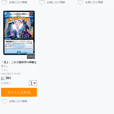
日本語
「見よ、これぞ超科学の神髄な
り！」
コモン
DM23BD7 60/60
30
A
円
在庫数:1
カートに入れる