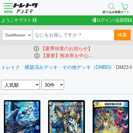
絞り込み検索
カート
ゲスト
ようこそ
ログイン
会員登録
検索
【夏季休業のお知らせ】
【重要】熊本県を中心...
トレトク
構築済みデッキ
その他デッキ（DMBD)
DM23