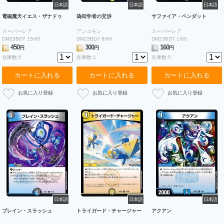
日本語
日本語
日本語
電磁魔天イエス・ザナドゥ
偽衒学者の交渉
サファイア・ペンダット
スーパーレア
アンコモン
スーパーレア
DM23BD7 15/60
DM23BD7 8/60
DM23BD7 1/60
450
300
160
B
円
B
円
A
円
在庫数:5
在庫数:1
在庫数:5
カートに入れる
カートに入れる
カートに入れる
日本語
日本語
日本語
ブレイン・スラッシュ
トライガード・チャージャー
アクアン