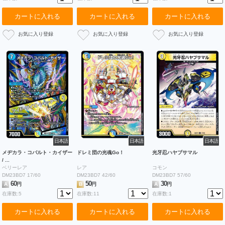
カートに入れる
カートに入れる
カートに入れる
日本語
日本語
日本語
メヂカラ・コバルト・カイザー
ドレミ団の光魂Go！
光牙忍ハヤブサマル
/ ...
ベリーレア
レア
コモン
DM23BD7 17/60
DM23BD7 42/60
DM23BD7 57/60
60
50
30
A
円
B
円
A
円
在庫数:5
在庫数:11
在庫数:1
カートに入れる
カートに入れる
カートに入れる