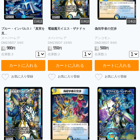
日本語
日本語
日本語
ブルー・インパルス / 「真実を
電磁魔天イエス・ザナドゥ
偽衒学者の交渉
見...
スーパーレア
スーパーレア
アンコモン
DM23BD7 3/60
DM23BD7 15/60
DM23BD7 8/60
980
550
500
A
円
A
円
A
円
在庫数:3
在庫数:2
在庫数:1
カートに入れる
カートに入れる
カートに入れる