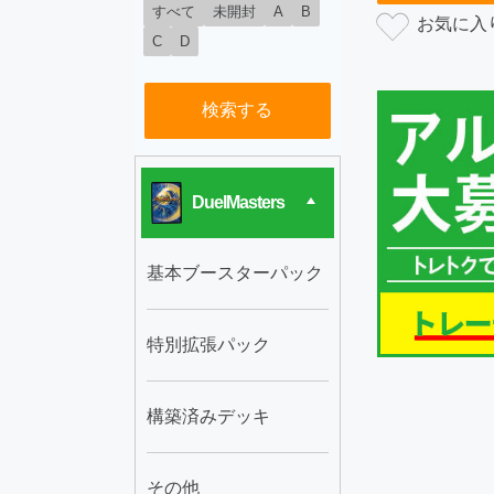
すべて
未開封
A
B
C
D
検索する
DuelMasters
基本ブースターパック
特別拡張パック
構築済みデッキ
その他