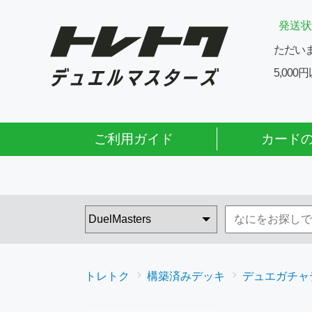
発送状
ただい
5,00
ご利用ガイド
カード
トレトク
構築済みデッキ
デュエガチャ