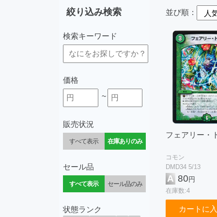
絞り込み検索
並び順：
検索キーワード
価格
~
販売状況
フェアリー・
すべて表示
在庫ありのみ
コモン
セール品
DMD34 5/13
A
80
円
すべて表示
セール品のみ
在庫数:4
カートに
状態ランク