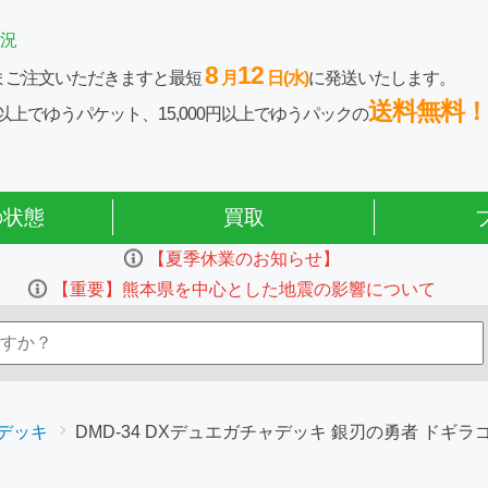
況
8
12
まご注文いただきますと最短
月
日(水)
に発送いたします。
送料無料！
0円以上でゆうパケット、15,000円以上でゆうパックの
の状態
買取
【夏季休業のお知らせ】
【重要】熊本県を中心とした地震の影響について
デッキ
DMD-34 DXデュエガチャデッキ 銀刃の勇者 ドギラ