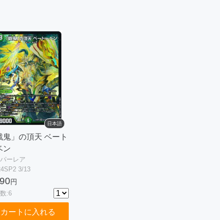
日本語
戦鬼」の頂天 ベート
ベン
パーレア
4SP2 3/13
90
円
数:6
カートに入れる