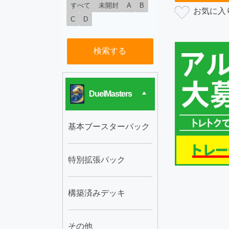
すべて
未開封
A
B
C
D
検索する
DuelMasters
基本ブースターパック
特別拡張パック
構築済みデッキ
その他