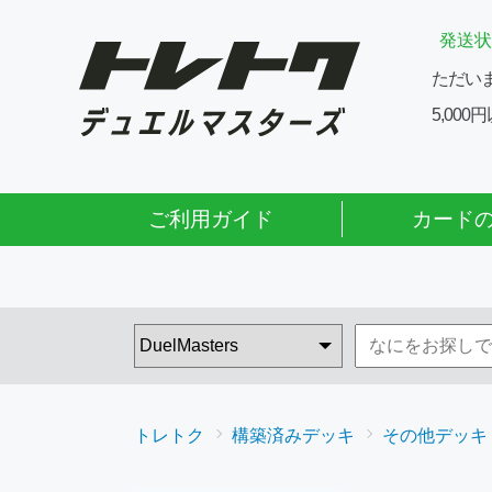
発送状
ただい
5,00
ご利用ガイド
カード
トレトク
構築済みデッキ
その他デッキ