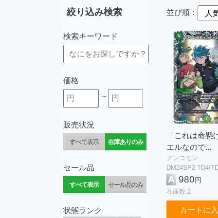
絞り込み検索
並び順：
検索キーワード
価格
~
販売状況
「これは命懸
すべて表示
在庫ありのみ
エルなので...
アンコモン
セール品
DM24SP2 TD4/T
A
980
円
すべて表示
セール品のみ
在庫数:2
カートに
状態ランク