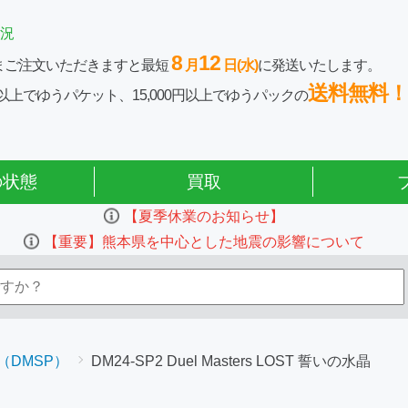
況
8
12
まご注文いただきますと最短
月
日(水)
に発送いたします。
送料無料！
0円以上でゆうパケット、15,000円以上でゆうパックの
の状態
買取
【夏季休業のお知らせ】
【重要】熊本県を中心とした地震の影響について
（DMSP）
DM24-SP2 Duel Masters LOST 誓いの水晶