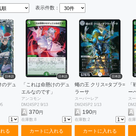
表示件数：
日本語
日本語
日本語
けのデュ
「これは命懸けのデュ
蠅の王 クリス=タブラ=
「
エルなのです」
ラーサ
ー
アンコモン
スーパーレア
スー
D5
DM24SP2 9/13
DM24SP2 1/13
DM2
A
370
A
190
A
円
円
在庫数:8
在庫数:2
在庫
入れる
カートに入れる
カートに入れる