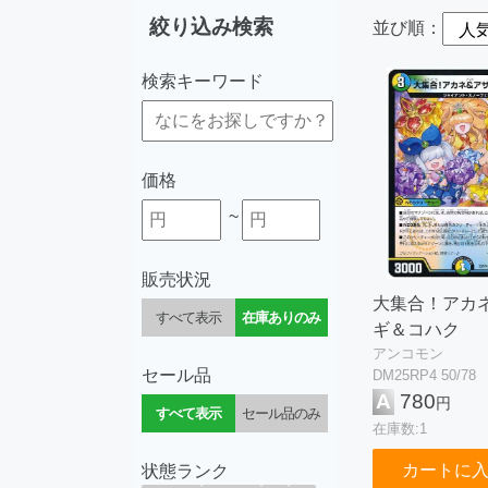
絞り込み検索
並び順：
検索キーワード
価格
~
販売状況
大集合！アカ
すべて表示
在庫ありのみ
ギ＆コハク
アンコモン
セール品
DM25RP4 50/78
A
780
円
すべて表示
セール品のみ
在庫数:1
カートに
状態ランク