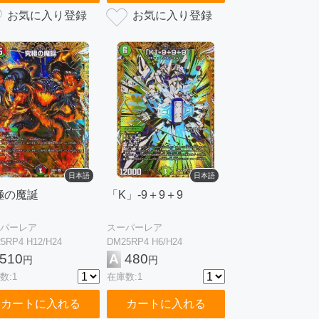
日本語
日本語
極の魔誕
「K」-9＋9＋9
パーレア
スーパーレア
5RP4 H12/H24
DM25RP4 H6/H24
510
A
480
円
円
数:1
在庫数:1
カートに入れる
カートに入れる