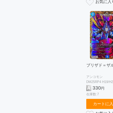
ブリザド＝ザ
アンコモン
DM25RP4 H19/H2
A
330
円
在庫数:7
カートに