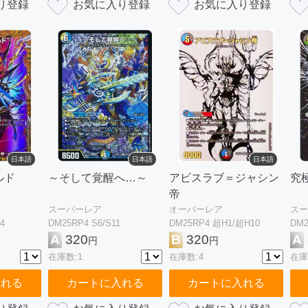
日本語
日本語
日本語
ルド
～そして覚醒へ…～
アビスラブ＝ジャシン
究
帝
スーパーレア
オーバーレア
スー
4
DM25RP4 S6/S11
DM25RP4 超H1/超H10
DM2
A
320
B
320
A
円
円
在庫数:1
在庫数:4
在庫
入れる
カートに入れる
カートに入れる