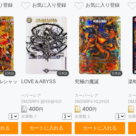
日本語
日本語
日本語
ルシャッ
LOVE＆ABYSS
究極の魔誕
楽
ベリーレア
スーパーレア
スー
DM25RP4 超H3/超H10
DM25RP4 H12/H24
DM2
A
400
B
400
B
円
円
在庫数:7
在庫数:1
在庫
入れる
カートに入れる
カートに入れる