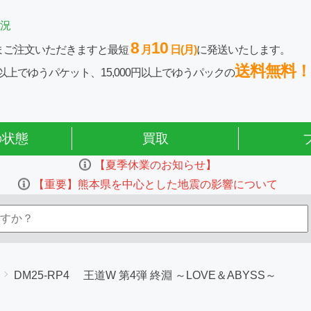
況
8
10
まご注文いただきますと最短
月
日(月)
に発送いたします。
送料無料！
0円以上でゆうパケット、15,000円以上でゆうパックの
の状態
買取
【夏季休業のお知らせ】
【重要】熊本県を中心とした地震の影響について
DM25-RP4 王道W 第4弾 終淵 ～LOVE＆ABYSS～