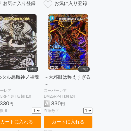
日本語
日本語
心タル悪魔神ノ禍魂
～大邪眼は称えすぎる
～
ーレア
スーパーレア
5RP4 超H8/超H10
DM25RP4 H3/H24
330
A
330
円
円
数:6
在庫数:2
カートに入れる
カートに入れる