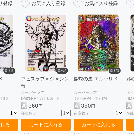
日本語
日本語
日本語
S
アビスラブ＝ジャシン
喜蛇の虚 エルヴリド
邪
帝
オーバーレア
スーパーレア
ベリ
超H10
DM25RP4 超H1/超H10
DM25RP4 H11/H24
DM2
A
360
A
350
A
円
円
在庫数:7
在庫数:7
在庫
入れる
カートに入れる
カートに入れる