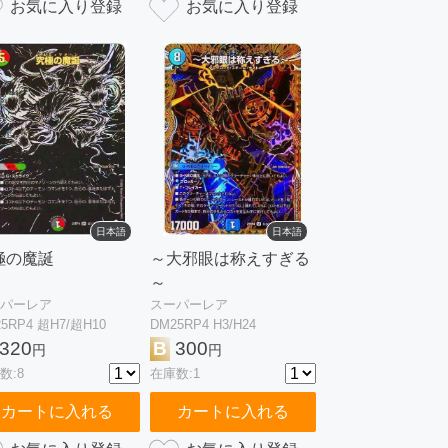
日本語
日本語
極の魔誕
～大邪眼は称えすぎる
～
パーレア
スーパーレア
5RP4 超H7/超H10
DM25RP4 H3/H24
320
B
300
円
円
数:8
在庫数:1
カートに入れる
カートに入れる