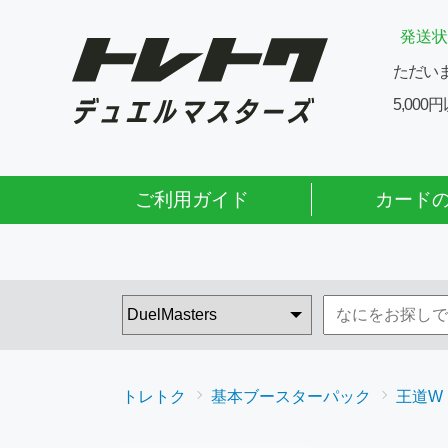
発送状
ただい
5,00
ご利用ガイド
カード
トレトク
基本ブースターパック
王道W