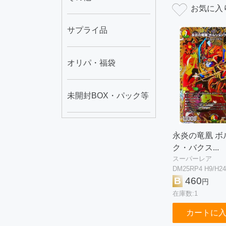
サプライ品
オリパ・福袋
未開封BOX・パック等
永炎の竜凰 ボ
ク・バクス...
スーパーレア
DM25RP4 H9/H24
B
460
円
在庫数:1
カートに