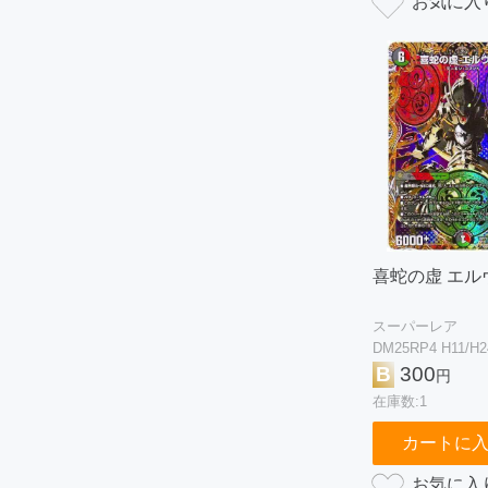
喜蛇の虚 エル
スーパーレア
DM25RP4 H11/H2
B
300
円
在庫数:1
カートに