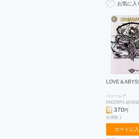
LOVE＆ABYS
ベリーレア
DM25RP4 超H3/
B
370
円
在庫数:1
カートに