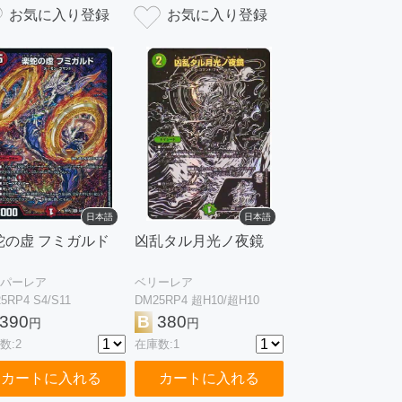
日本語
日本語
蛇の虚 フミガルド
凶乱タル月光ノ夜鏡
パーレア
ベリーレア
5RP4 S4/S11
DM25RP4 超H10/超H10
390
B
380
円
円
数:2
在庫数:1
カートに入れる
カートに入れる