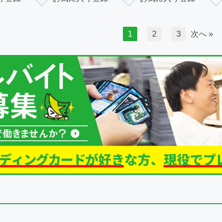
1
2
3
次へ »