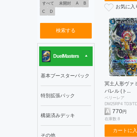
すべて
未開封
A
B
C
D
検索する
DuelMasters
基本ブースターパック
冥土人形ヴァ
バレル (ト...
特別拡張パック
ベリーレア
DM25RP4 TD3/T
A
770
円
構築済みデッキ
在庫数:8
カートに
その他