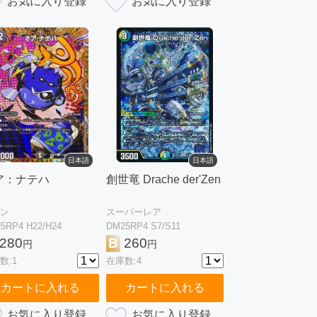
日本語
日本語
ア：ナテハ
創世竜 Drache der'Zen
ン
スーパーレア
5RP4 H22/H24
DM25RP4 S7/S11
280
B
260
円
円
数:1
在庫数:4
カートに入れる
カートに入れる