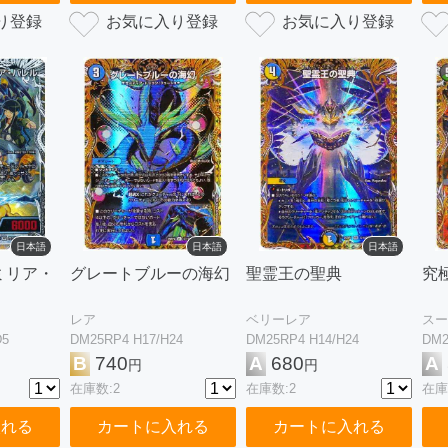
日本語
日本語
日本語
ミリア・
グレートブルーの海幻
聖霊王の聖典
究
レア
ベリーレア
スー
D5
DM25RP4 H17/H24
DM25RP4 H14/H24
DM2
B
740
A
680
A
円
円
在庫数:2
在庫数:2
在庫
入れる
カートに入れる
カートに入れる