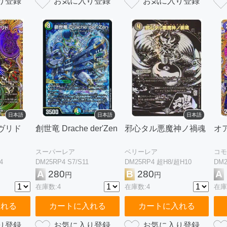
日本語
日本語
日本語
ヴリド
創世竜 Drache der'Zen
邪心タル悪魔神ノ禍魂
オ
スーパーレア
ベリーレア
コモ
4
DM25RP4 S7/S11
DM25RP4 超H8/超H10
DM2
A
280
B
280
A
円
円
在庫数:4
在庫数:4
在庫
入れる
カートに入れる
カートに入れる