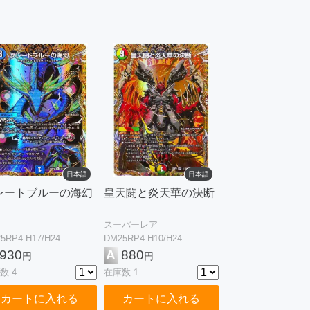
日本語
日本語
レートブルーの海幻
皇天闘と炎天華の決断
スーパーレア
5RP4 H17/H24
DM25RP4 H10/H24
930
A
880
円
円
数:4
在庫数:1
カートに入れる
カートに入れる